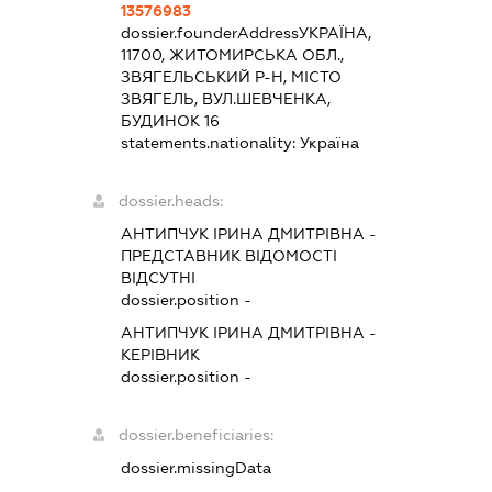
13576983
dossier.founderAddress
УКРАЇНА,
11700, ЖИТОМИРСЬКА ОБЛ.,
ЗВЯГЕЛЬСЬКИЙ Р-Н, МІСТО
ЗВЯГЕЛЬ, ВУЛ.ШЕВЧЕНКА,
БУДИНОК 16
statements.nationality:
Україна
dossier.heads:
АНТИПЧУК ІРИНА ДМИТРІВНА
-
ПРЕДСТАВНИК
ВІДОМОСТІ
ВІДСУТНІ
dossier.position -
АНТИПЧУК ІРИНА ДМИТРІВНА
-
КЕРІВНИК
dossier.position -
dossier.beneficiaries:
dossier.missingData