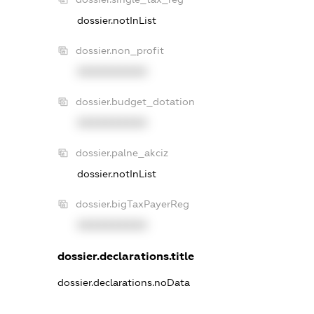
dossier.notInList
dossier.non_profit
XXXXXXXXXX
dossier.budget_dotation
XXXXXXXXXX
dossier.palne_akciz
dossier.notInList
dossier.bigTaxPayerReg
XXXXXXXXXX
dossier.declarations.title
dossier.declarations.noData