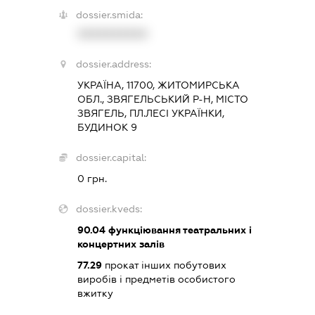
dossier.smida:
XXXXXXXXXX
dossier.address:
УКРАЇНА, 11700, ЖИТОМИРСЬКА
ОБЛ., ЗВЯГЕЛЬСЬКИЙ Р-Н, МІСТО
ЗВЯГЕЛЬ, ПЛ.ЛЕСІ УКРАЇНКИ,
БУДИНОК 9
dossier.capital:
0 грн.
dossier.kveds:
90.04
функціювання театральних і
концертних залів
77.29
прокат інших побутових
виробів і предметів особистого
вжитку