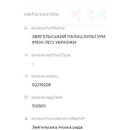
riskFactors.title
0
0
0
dossier.fullName:
ЗВЯГЕЛЬСЬКИЙ ПАЛАЦ КУЛЬТУРИ
ІМЕНІ ЛЕСІ УКРАЇНКИ
dossier.opfSubType:
-
dossier.edrpo:
02219228
dossier.regDate:
11.09.01
dossier.foundersAndBenef:
Звягельська міська рада