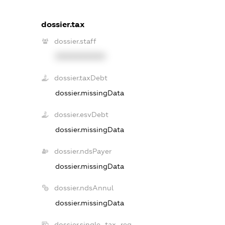
dossier.tax
dossier.staff
XXXXXXXXXX
dossier.taxDebt
dossier.missingData
dossier.esvDebt
dossier.missingData
dossier.ndsPayer
dossier.missingData
dossier.ndsAnnul
dossier.missingData
dossier.single_tax_reg