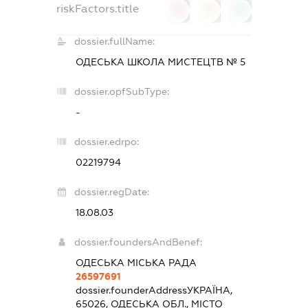
riskFactors.title
0
0
0
dossier.fullName:
ОДЕСЬКА ШКОЛА МИСТЕЦТВ № 5
dossier.opfSubType:
-
dossier.edrpo:
02219794
dossier.regDate:
18.08.03
dossier.foundersAndBenef:
ОДЕСЬКА МІСЬКА РАДА
26597691
dossier.founderAddress
УКРАЇНА,
65026, ОДЕСЬКА ОБЛ., МІСТО