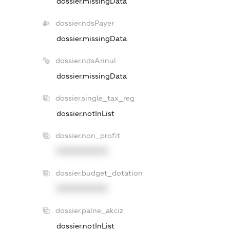
dossier.missingData
dossier.ndsPayer
dossier.missingData
dossier.ndsAnnul
dossier.missingData
dossier.single_tax_reg
dossier.notInList
dossier.non_profit
XXXXXXXXXX
dossier.budget_dotation
XXXXXXXXXX
dossier.palne_akciz
dossier.notInList