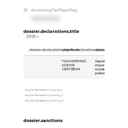
dossier.bigTaxPayerReg
XXXXXXXXXX
dossier.declarations.title
2018
dossier.declarations.pepName
dossier.declarations.personName
dossier.declaration
ГОНЧАРЕНКО
Заробітна плата
КСЕНІЯ
отримана за
СЕРГІЇВНА
основним місцем
роботи
dossier.declarations.license_1
dossier.declarations.license_2
dossier.declarations.license_3
dossier.sanctions