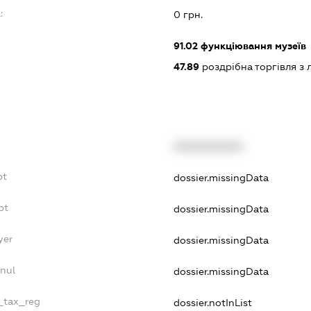
:
0 грн.
91.02
функціювання музеїв
47.89
роздрібна торгівля з 
XXXXXXXXXX
bt
dossier.missingData
bt
dossier.missingData
yer
dossier.missingData
nul
dossier.missingData
e_tax_reg
dossier.notInList