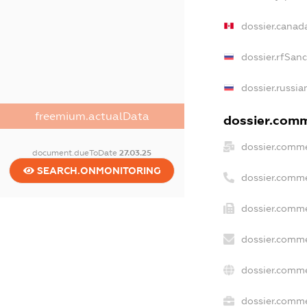
dossier.canad
dossier.rfSan
dossier.russia
freemium.actualData
dossier.comme
dossier.comme
document.dueToDate
27.03.25
SEARCH.ONMONITORING
dossier.comme
dossier.comme
dossier.comme
dossier.comme
dossier.comme