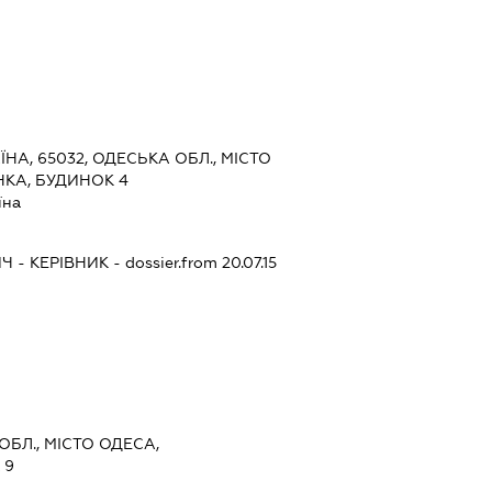
ЇНА, 65032, ОДЕСЬКА ОБЛ., МІСТО
КА, БУДИНОК 4
їна
ИЧ
-
КЕРІВНИК
- dossier.from 20.07.15
ОБЛ., МІСТО ОДЕСА,
 9