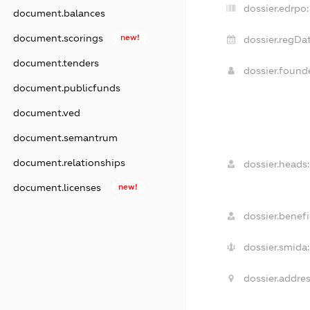
dossier.edrpo:
document.balances
document.scorings
new!
dossier.regDat
document.tenders
dossier.foun
document.publicfunds
document.ved
document.semantrum
document.relationships
dossier.heads:
document.licenses
new!
dossier.benefi
dossier.smida:
dossier.addres