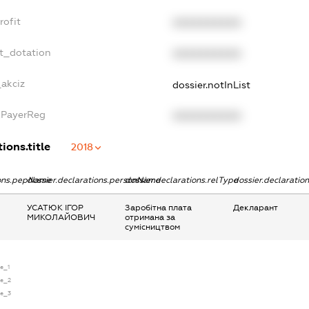
rofit
XXXXXXXXXX
t_dotation
XXXXXXXXXX
_akciz
dossier.notInList
xPayerReg
XXXXXXXXXX
ions.title
2018
ions.pepName
dossier.declarations.personName
dossier.declarations.relType
dossier.declaratio
УСАТЮК ІГОР
Заробітна плата
Декларант
МИКОЛАЙОВИЧ
отримана за
сумісництвом
se_1
se_2
se_3