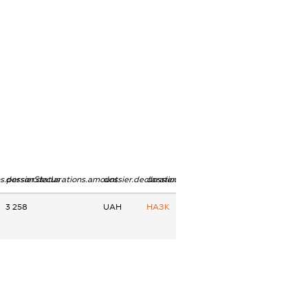
ns.personStatus
dossier.declarations.amount
dossier.declarations.currency
dossier.declarations.source
3 258
UAH
НАЗК