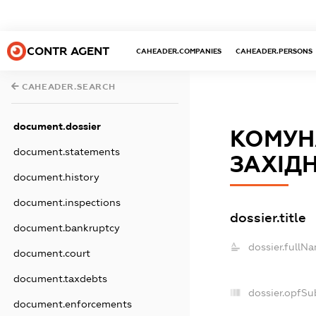
CONTR AGENT
CAHEADER.COMPANIES
CAHEADER.PERSONS
CAHEADER.SEARCH
document.dossier
КОМУН
document.statements
ЗАХІДН
document.history
document.inspections
dossier.title
document.bankruptcy
dossier.fullN
document.court
document.taxdebts
dossier.opfSu
document.enforcements