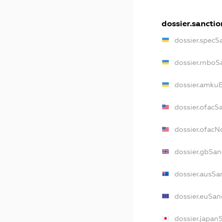
dossier.sanctio
dossier.specS
dossier.rnboS
dossier.amkuB
dossier.ofacS
dossier.ofac
dossier.gbSan
dossier.ausSa
dossier.euSan
dossier.japan