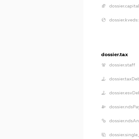
dossier.capital
dossier.kveds:
dossier.tax
dossier.staff
dossier.taxDe
dossier.esvDe
dossier.ndsPa
dossier.ndsAn
dossier.singl