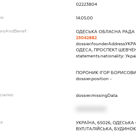
02223804
e:
14.05.00
dersAndBenef:
ОДЕСЬКА ОБЛАСНА РАДА
25042882
dossier.founderAddress
УКРА
ОДЕСА, ПРОСПЕКТ ШЕВЧЕН
statements.nationality:
Укра
ПОРОНИК ІГОР БОРИСОВ
dossier.position -
ciaries:
dossier.missingData
XXXXXXXXXX
s:
УКРАЇНА, 65026, ОДЕСЬКА 
ВУЛ.ІТАЛІЙСЬКА, БУДИНОК