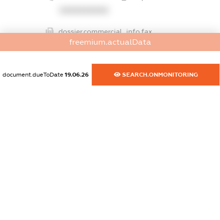
XXXXXXXXXX
dossier.commercial_info.fax
freemium.actualData
XXXXXXXXXX
dossier.commercial_info.email
document.dueToDate
19.06.26
SEARCH.ONMONITORING
XXXXXXXXXX
dossier.commercial_info.website
XXXXXXXXXX
dossier.commercial_info.activity
XXXXXXXXXX
freemium.exampleText_1
freemium.exampleText_2
freemium.anonymousPerSearch2