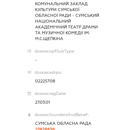
КОМУНАЛЬНИЙ ЗАКЛАД
КУЛЬТУРИ СУМСЬКОЇ
ОБЛАСНОЇ РАДИ - СУМСЬКИЙ
НАЦІОНАЛЬНИЙ
АКАДЕМІЧНИЙ ТЕАТР ДРАМИ
ТА МУЗИЧНОЇ КОМЕДІЇ ІМ.
М.С.ЩЕПКІНА
dossier.opfSubType:
-
dossier.edrpo:
02225708
dossier.regDate:
27.03.01
dossier.foundersAndBenef:
СУМСЬКА ОБЛАСНА РАДА
23826636