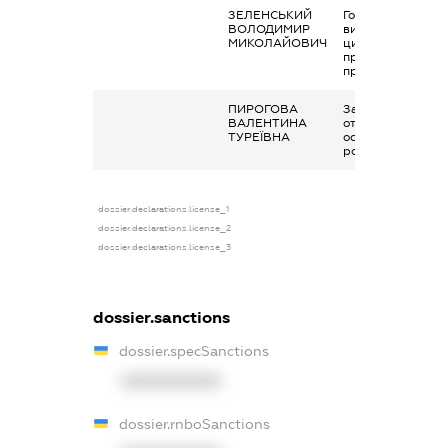
ЗЕЛЕНСЬКИЙ
Гонорари та інші
ВОЛОДИМИР
виплати згідно з
МИКОЛАЙОВИЧ
цивільно-
правовим
правочинами
ПИРОГОВА
Заробітна плата
ВАЛЕНТИНА
отримана за
ТУРЕЇВНА
основним місцем
роботи
dossier.declarations.license_1
dossier.declarations.license_2
dossier.declarations.license_3
dossier.sanctions
dossier.specSanctions
XXXXXXXXXX
dossier.rnboSanctions