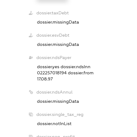
dossier.taxDebt
dossier.missingData
dossier.esvDebt
dossier.missingData
dossier.ndsPayer
dossier.yes
dossier.ndsInn
022257018194
dossier.from
17.08.97
dossier.ndsAnnul
dossier.missingData
dossier.single_tax_reg
dossier.notInList
dossier.non_profit