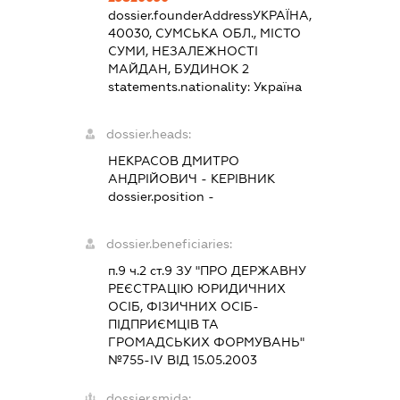
dossier.founderAddress
УКРАЇНА,
40030, СУМСЬКА ОБЛ., МІСТО
СУМИ, НЕЗАЛЕЖНОСТІ
МАЙДАН, БУДИНОК 2
statements.nationality:
Україна
dossier.heads:
НЕКРАСОВ ДМИТРО
АНДРІЙОВИЧ
-
КЕРІВНИК
dossier.position -
dossier.beneficiaries:
п.9 ч.2 ст.9 ЗУ "ПРО ДЕРЖАВНУ
РЕЄСТРАЦІЮ ЮРИДИЧНИХ
ОСІБ, ФІЗИЧНИХ ОСІБ-
ПІДПРИЄМЦІВ ТА
ГРОМАДСЬКИХ ФОРМУВАНЬ"
№755-IV ВІД 15.05.2003
dossier.smida: