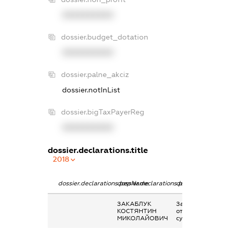
XXXXXXXXXX
dossier.budget_dotation
XXXXXXXXXX
dossier.palne_akciz
dossier.notInList
dossier.bigTaxPayerReg
XXXXXXXXXX
dossier.declarations.title
2018
dossier.declarations.pepName
dossier.declarations.personName
dossier.declarati
ЗАКАБЛУК
Заробітна плата
КОСТЯНТИН
отримана за
МИКОЛАЙОВИЧ
сумісництвом