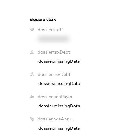
dossier.tax
dossier.staff
XXXXXXXXXX
dossier.taxDebt
dossier.missingData
dossier.esvDebt
dossier.missingData
dossier.ndsPayer
dossier.missingData
dossier.ndsAnnul
dossier.missingData