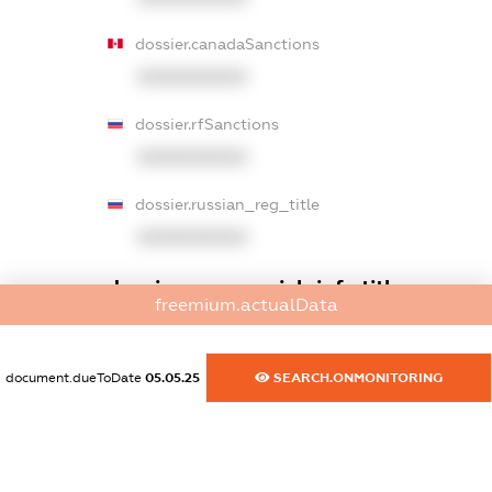
dossier.canadaSanctions
XXXXXXXXXX
dossier.rfSanctions
XXXXXXXXXX
dossier.russian_reg_title
XXXXXXXXXX
dossier.commercial_info.title
freemium.actualData
dossier.commercial_info.postal_address
XXXXXXXXXX
document.dueToDate
05.05.25
SEARCH.ONMONITORING
dossier.commercial_info.phone
XXXXXXXXXX
dossier.commercial_info.fax