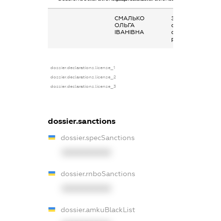
СМАЛЬКО
Заробітна плата
ОЛЬГА
отримана за
ІВАНІВНА
основним місцем
роботи
dossier.declarations.license_1
dossier.declarations.license_2
dossier.declarations.license_3
dossier.sanctions
dossier.specSanctions
XXXXXXXXXX
dossier.rnboSanctions
XXXXXXXXXX
dossier.amkuBlackList