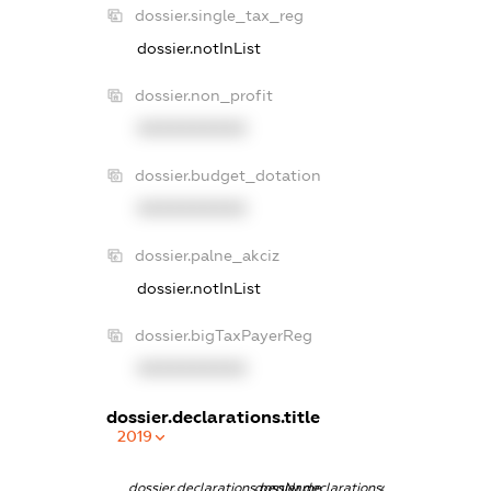
dossier.single_tax_reg
dossier.notInList
dossier.non_profit
XXXXXXXXXX
dossier.budget_dotation
XXXXXXXXXX
dossier.palne_akciz
dossier.notInList
dossier.bigTaxPayerReg
XXXXXXXXXX
dossier.declarations.title
2019
dossier.declarations.pepName
dossier.declarations.personName
dossier.declarati