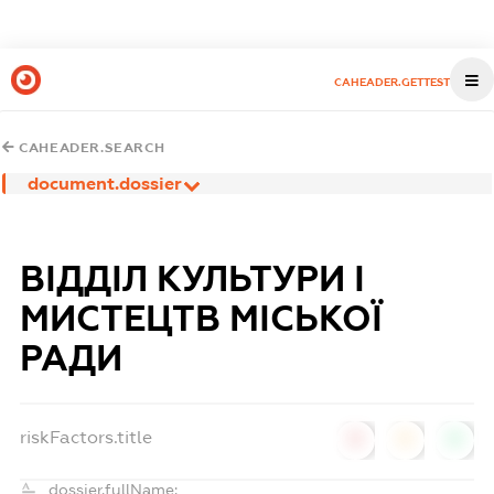
CAHEADER.GETTEST
CAHEADER.SEARCH
document.dossier
ВІДДІЛ КУЛЬТУРИ І
МИСТЕЦТВ МІСЬКОЇ
РАДИ
riskFactors.title
0
0
0
dossier.fullName: