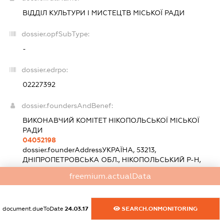
ВІДДІЛ КУЛЬТУРИ І МИСТЕЦТВ МІСЬКОЇ РАДИ
dossier.opfSubType:
-
dossier.edrpo:
02227392
dossier.foundersAndBenef:
ВИКОНАВЧИЙ КОМІТЕТ НІКОПОЛЬСЬКОЇ МІСЬКОЇ
РАДИ
04052198
dossier.founderAddress
УКРАЇНА, 53213,
ДНІПРОПЕТРОВСЬКА ОБЛ., НІКОПОЛЬСЬКИЙ Р-Н,
МІСТО НІКОПОЛЬ, ВУЛ.ЕЛЕКТРОМЕТАЛУРГІВ,
freemium.actualData
БУДИНОК 3
dossier.heads:
document.dueToDate
24.03.17
SEARCH.ONMONITORING
ВАСИЛЕНКО НАТАЛЯ СТАНІСЛАВІВНА
-
ПІДПИСАНТ