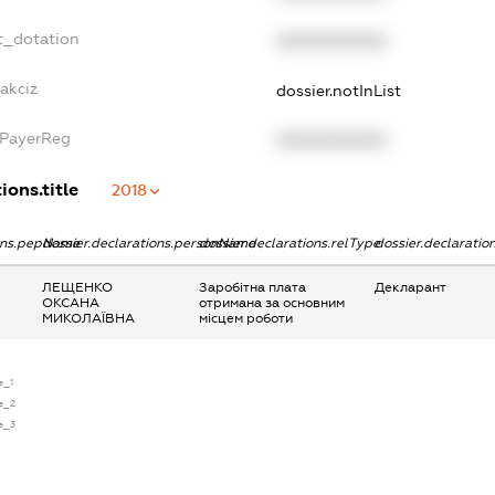
t_dotation
XXXXXXXXXX
akciz
dossier.notInList
xPayerReg
XXXXXXXXXX
ions.title
2018
ions.pepName
dossier.declarations.personName
dossier.declarations.relType
dossier.declaratio
ЛЕЩЕНКО
Заробітна плата
Декларант
ОКСАНА
отримана за основним
МИКОЛАЇВНА
місцем роботи
e_1
se_2
se_3