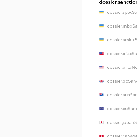
dossier.sanctio
dossier.specS
dossier.rnboS
dossier.amkuB
dossier.ofacS
dossier.ofac
dossier.gbSan
dossier.ausSa
dossier.euSan
dossier.japan
dossier.canad