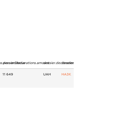
ns.personStatus
dossier.declarations.amount
dossier.declarations.currency
dossier.declarations.source
11 649
UAH
НАЗК