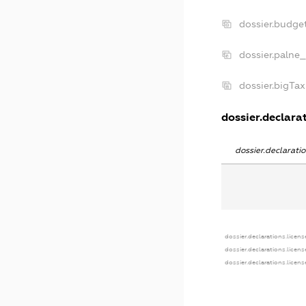
dossier.budge
dossier.palne_
dossier.bigTa
dossier.declarat
dossier.declarat
dossier.declarations.licens
dossier.declarations.licen
dossier.declarations.licen