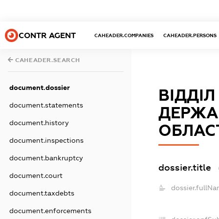
CONTR AGENT
CAHEADER.COMPANIES
CAHEADER.PERSONS
CAHEADER.SEARCH
document.dossier
ВІДДІЛ
document.statements
ДЕРЖА
document.history
ОБЛАС
document.inspections
document.bankruptcy
dossier.title
document.court
dossier.fullNa
document.taxdebts
document.enforcements