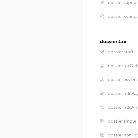
dossier.capital
dossier.kveds:
dossier.tax
dossier.staff
dossier.taxDe
dossier.esvDe
dossier.ndsPa
dossier.ndsAn
dossier.single
dossier.non_pr