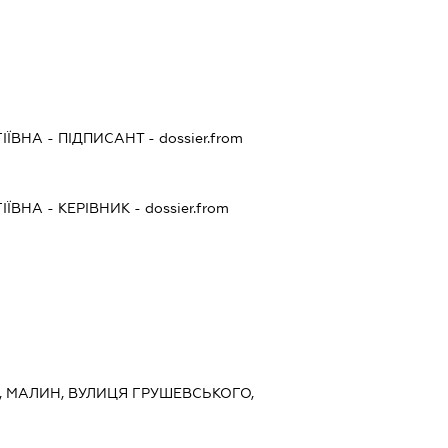
ІЇВНА
-
ПІДПИСАНТ
- dossier.from
ІЇВНА
-
КЕРІВНИК
- dossier.from
., МАЛИН, ВУЛИЦЯ ГРУШЕВСЬКОГО,