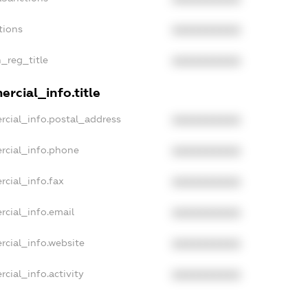
tions
XXXXXXXXXX
n_reg_title
XXXXXXXXXX
rcial_info.title
rcial_info.postal_address
XXXXXXXXXX
rcial_info.phone
XXXXXXXXXX
rcial_info.fax
XXXXXXXXXX
rcial_info.email
XXXXXXXXXX
rcial_info.website
XXXXXXXXXX
cial_info.activity
XXXXXXXXXX