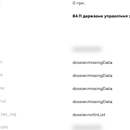
:
0 грн.
84.11
державне управління 
XXXXXXXXXX
bt
dossier.missingData
bt
dossier.missingData
yer
dossier.missingData
nul
dossier.missingData
_tax_reg
dossier.notInList
ofit
XXXXXXXXXX