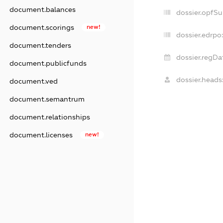
document.balances
dossier.opfSu
document.scorings
new!
dossier.edrpo:
document.tenders
dossier.regDa
document.publicfunds
dossier.heads
document.ved
document.semantrum
document.relationships
document.licenses
new!