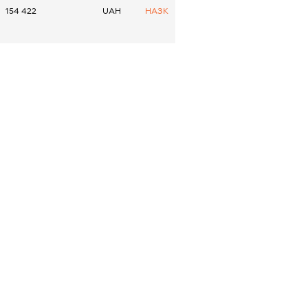
154 422
UAH
НАЗК