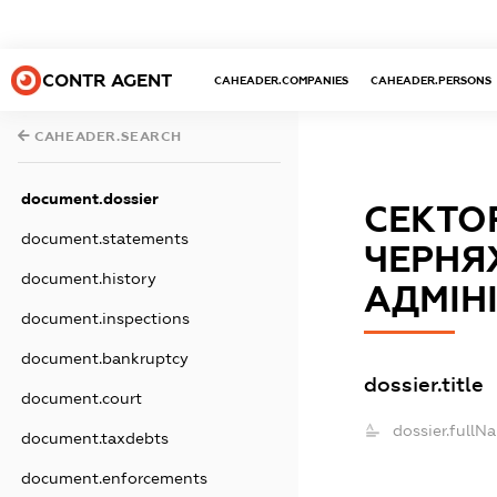
CONTR AGENT
CAHEADER.COMPANIES
CAHEADER.PERSONS
CAHEADER.SEARCH
document.dossier
СЕКТОР
document.statements
ЧЕРНЯ
document.history
АДМІН
document.inspections
document.bankruptcy
dossier.title
document.court
dossier.fullN
document.taxdebts
document.enforcements