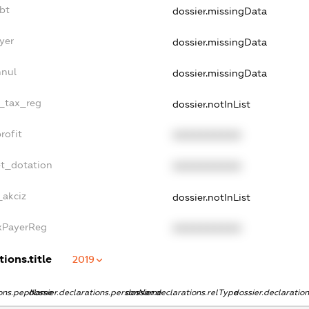
bt
dossier.missingData
yer
dossier.missingData
nnul
dossier.missingData
e_tax_reg
dossier.notInList
rofit
XXXXXXXXXX
et_dotation
XXXXXXXXXX
_akciz
dossier.notInList
axPayerReg
XXXXXXXXXX
ions.title
2019
tions.pepName
dossier.declarations.personName
dossier.declarations.relType
dossier.declaratio