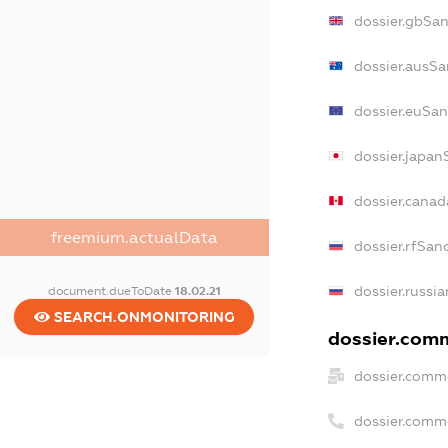
dossier.gbSan
dossier.ausSa
dossier.euSan
dossier.japan
dossier.cana
freemium.actualData
dossier.rfSan
dossier.russia
document.dueToDate
18.02.21
SEARCH.ONMONITORING
dossier.comm
dossier.comme
dossier.comm