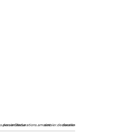
ns.personStatus
dossier.declarations.amount
dossier.declarations.currency
dossier.declarations.source