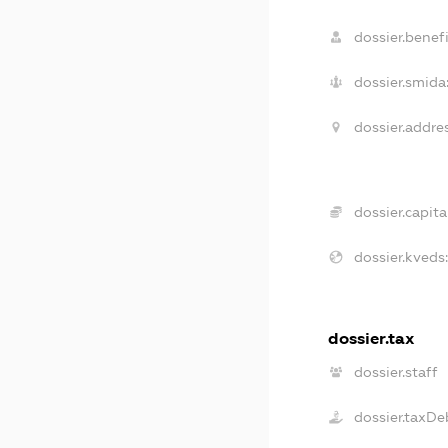
dossier.benefi
dossier.smida
dossier.addres
dossier.capital
dossier.kveds:
dossier.tax
dossier.staff
dossier.taxDe