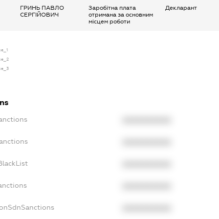
ГРИНЬ ПАВЛО
Заробітна плата
Декларант
СЕРГІЙОВИЧ
отримана за основним
місцем роботи
se_1
se_2
se_3
ons
anctions
XXXXXXXXXX
anctions
XXXXXXXXXX
lackList
XXXXXXXXXX
anctions
XXXXXXXXXX
NonSdnSanctions
XXXXXXXXXX