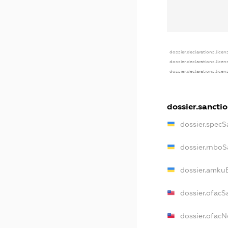
dossier.declarations.licen
dossier.declarations.licen
dossier.declarations.licen
dossier.sancti
dossier.specS
dossier.rnboS
dossier.amkuB
dossier.ofacS
dossier.ofac