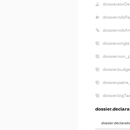
dossier.esvDe
dossier.ndsPa
dossier.ndsA
dossier.singl
dossier.non_p
dossier.budg
dossier.palne
dossier.bigT
dossier.declarat
dossier.declara