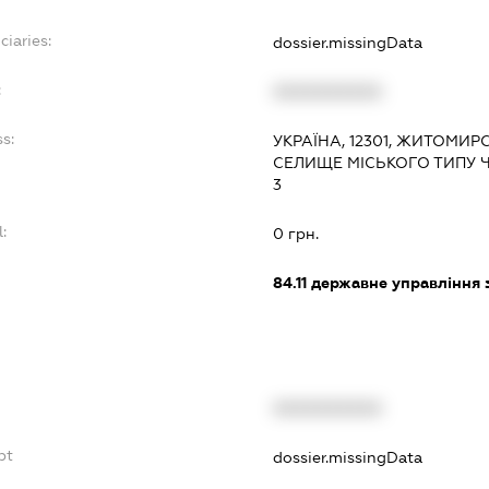
ciaries:
dossier.missingData
:
XXXXXXXXXX
s:
УКРАЇНА, 12301, ЖИТОМИР
СЕЛИЩЕ МІСЬКОГО ТИПУ 
3
:
0 грн.
84.11
державне управління 
XXXXXXXXXX
bt
dossier.missingData