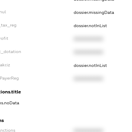
nul
dossier.missingData
_tax_reg
dossier.notInList
ofit
XXXXXXXXXX
t_dotation
XXXXXXXXXX
akciz
dossier.notInList
xPayerReg
XXXXXXXXXX
ions.title
ons.noData
ns
anctions
XXXXXXXXXX