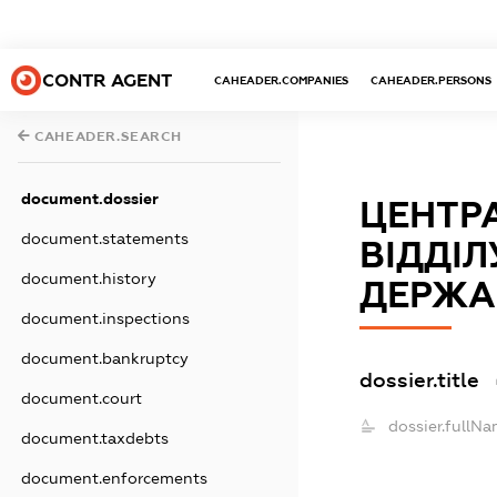
CONTR AGENT
CAHEADER.COMPANIES
CAHEADER.PERSONS
CAHEADER.SEARCH
document.dossier
ЦЕНТР
document.statements
ВІДДІЛ
document.history
ДЕРЖАВ
document.inspections
document.bankruptcy
dossier.title
document.court
dossier.fullNa
document.taxdebts
document.enforcements