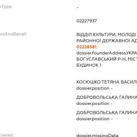
bType:
-
02227937
ersAndBenef:
ВІДДІЛ КУЛЬТУРИ, МОЛОД
РАЙОННОЇ ДЕРЖАВНОЇ АД
02228581
dossier.founderAddress
УКРА
БОГУСЛАВСЬКИЙ Р-Н, МІС
БУДИНОК 1
КОСЮШКО ТЕТЯНА ВАСИЛ
dossier.position -
ДОБРОВОЛЬСЬКА ГАЛИНА
dossier.position -
ДОБРОВОЛЬСЬКА ГАЛИНА
dossier.position -
iaries:
dossier.missingData