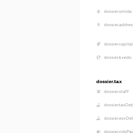
dossier.smida:
dossier.addres
dossier.capital
dossier.kveds:
dossier.tax
dossier.staff
dossier.taxDe
dossier.esvDe
dossier.ndsPa