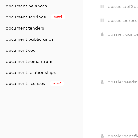
document.balances
dossier.opfSu
document.scorings
new!
dossier.edrpo:
document.tenders
dossier.found
document.publicfunds
document.ved
document.semantrum
document.relationships
dossier.heads:
document.licenses
new!
dossier.benefic