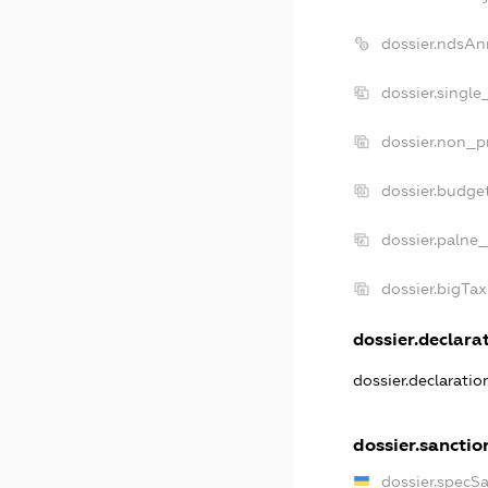
dossier.ndsAn
dossier.single
dossier.non_pr
dossier.budge
dossier.palne_
dossier.bigTa
dossier.declarat
dossier.declarati
dossier.sanctio
dossier.specS