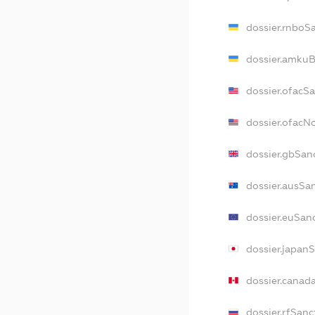
dossier.rnboS
dossier.amkuB
dossier.ofacS
dossier.ofac
dossier.gbSan
dossier.ausSa
dossier.euSan
dossier.japan
dossier.canad
dossier.rfSanc