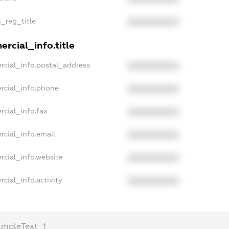
n_reg_title
XXXXXXXXXX
rcial_info.title
rcial_info.postal_address
XXXXXXXXXX
rcial_info.phone
XXXXXXXXXX
rcial_info.fax
XXXXXXXXXX
rcial_info.email
XXXXXXXXXX
rcial_info.website
XXXXXXXXXX
cial_info.activity
XXXXXXXXXX
ampleText_1