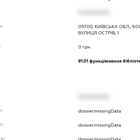
XXXXXXXXXX
s:
09700, КИЇВСЬКА ОБЛ., Б
ВУЛИЦЯ ОСТРІВ, 1
:
0 грн.
91.01
функціювання бібліотек
XXXXXXXXXX
bt
dossier.missingData
bt
dossier.missingData
yer
dossier.missingData