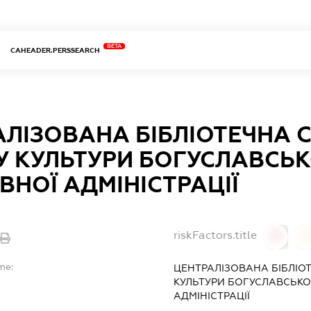
BETA
CAHEADER.PERSSEARCH
АЛІЗОВАНА БІБЛІОТЕЧНА 
У КУЛЬТУРИ БОГУСЛАВСЬК
НОЇ АДМІНІСТРАЦІЇ
riskFactors.title
0
0
me:
ЦЕНТРАЛІЗОВАНА БІБЛІО
КУЛЬТУРИ БОГУСЛАВСЬКО
АДМІНІСТРАЦІЇ