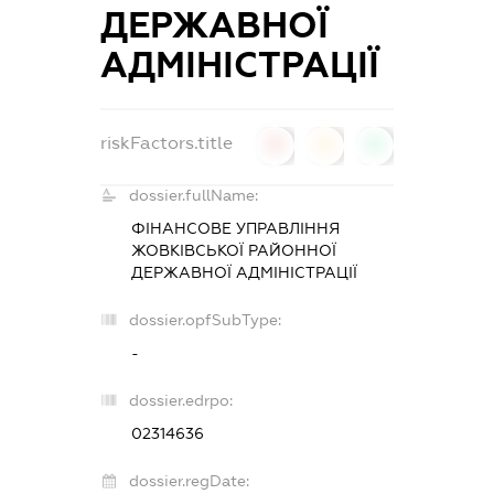
ДЕРЖАВНОЇ
АДМІНІСТРАЦІЇ
riskFactors.title
0
0
0
dossier.fullName:
ФІНАНСОВЕ УПРАВЛІННЯ
ЖОВКІВСЬКОЇ РАЙОННОЇ
ДЕРЖАВНОЇ АДМІНІСТРАЦІЇ
dossier.opfSubType:
-
dossier.edrpo:
02314636
dossier.regDate: