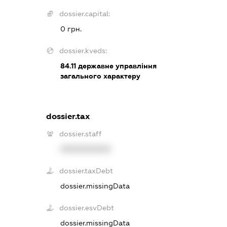
dossier.capital:
0 грн.
dossier.kveds:
84.11
державне управління
загального характеру
dossier.tax
dossier.staff
XXXXXXXXXX
dossier.taxDebt
dossier.missingData
dossier.esvDebt
dossier.missingData