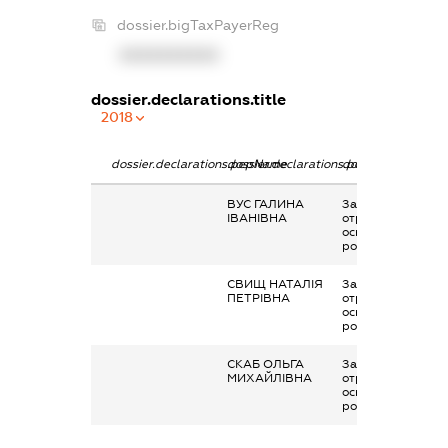
dossier.bigTaxPayerReg
XXXXXXXXXX
dossier.declarations.title
2018
dossier.declarations.pepName
dossier.declarations.personName
dossier.declaratio
ВУС ГАЛИНА
Заробітна плата
ІВАНІВНА
отримана за
основним місцем
роботи
СВИЩ НАТАЛІЯ
Заробітна плата
ПЕТРІВНА
отримана за
основним місцем
роботи
СКАБ ОЛЬГА
Заробітна плата
МИХАЙЛІВНА
отримана за
основним місцем
роботи