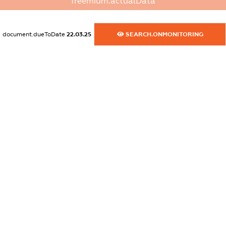
freemium.actualData
dossier.commercial_info.website
XXXXXXXXXX
document.dueToDate
22.03.25
SEARCH.ONMONITORING
dossier.commercial_info.activity
XXXXXXXXXX
freemium.exampleText_1
freemium.exampleText_2
freemium.anonymousPerSearch2
FREEMIUM.DETAILS
FREEMIUM.REGISTER