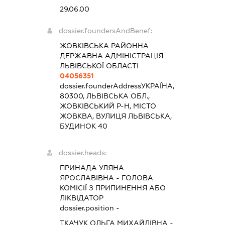
29.06.00
dossier.foundersAndBenef:
ЖОВКІВСЬКА РАЙОННА
ДЕРЖАВНА АДМІНІСТРАЦІЯ
ЛЬВІВСЬКОЇ ОБЛАСТІ
04056351
dossier.founderAddress
УКРАЇНА,
80300, ЛЬВІВСЬКА ОБЛ.,
ЖОВКІВСЬКИЙ Р-Н, МІСТО
ЖОВКВА, ВУЛИЦЯ ЛЬВІВСЬКА,
БУДИНОК 40
dossier.heads:
ПРИНАДА УЛЯНА
ЯРОСЛАВІВНА
-
ГОЛОВА
КОМІСІЇ З ПРИПИНЕННЯ АБО
ЛІКВІДАТОР
dossier.position -
ТКАЧУК ОЛЬГА МИХАЙЛІВНА
-