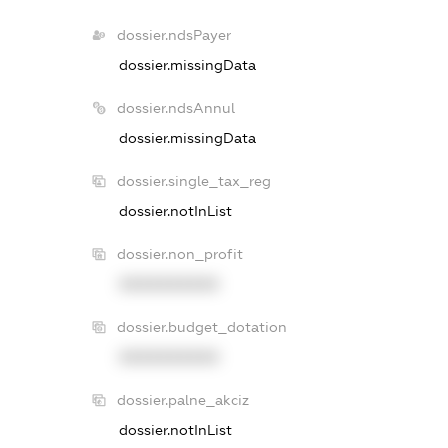
dossier.ndsPayer
dossier.missingData
dossier.ndsAnnul
dossier.missingData
dossier.single_tax_reg
dossier.notInList
dossier.non_profit
XXXXXXXXXX
dossier.budget_dotation
XXXXXXXXXX
dossier.palne_akciz
dossier.notInList