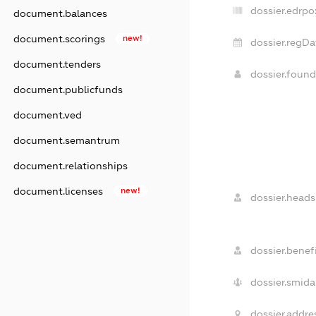
dossier.edrpo
document.balances
document.scorings
new!
dossier.regDa
document.tenders
dossier.foun
document.publicfunds
document.ved
document.semantrum
document.relationships
document.licenses
new!
dossier.heads
dossier.benefi
dossier.smida
dossier.addre