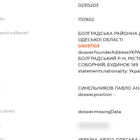
:
02315203
te:
17.09.02
dersAndBenef:
БОЛГРАДСЬКА РАЙОННА 
ОДЕСЬКОЇ ОБЛАСТІ
04057103
dossier.founderAddress
УКРА
БОЛГРАДСЬКИЙ Р-Н, МІСТ
СОБОРНИЙ, БУДИНОК 149
statements.nationality:
Укра
:
СИНЕЛЬНИКОВ ПАВЛО АН
dossier.position -
ciaries:
dossier.missingData
:
XXXXXXXXXX
ss:
УКРАЇНА, 68702, ОДЕСЬКА