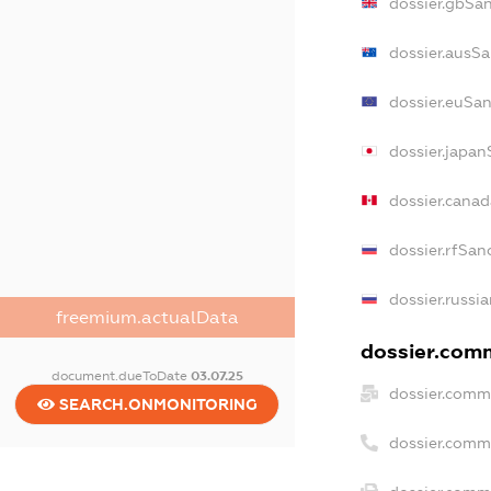
dossier.gbSa
dossier.ausSa
dossier.euSan
dossier.japan
dossier.cana
dossier.rfSan
dossier.russi
freemium.actualData
dossier.comm
document.dueToDate
03.07.25
dossier.comm
SEARCH.ONMONITORING
dossier.comm