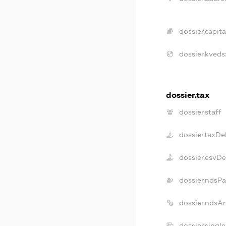
dossier.capita
dossier.kveds
dossier.tax
dossier.staff
dossier.taxDe
dossier.esvD
dossier.ndsPa
dossier.ndsA
dossier.singl