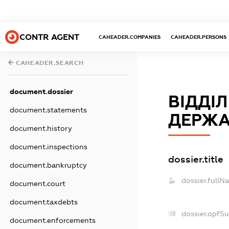
CONTR AGENT
CAHEADER.COMPANIES
CAHEADER.PERSONS
CAHEADER.SEARCH
document.dossier
ВІДДІ
document.statements
ДЕРЖА
document.history
document.inspections
dossier.title
document.bankruptcy
dossier.fullN
document.court
document.taxdebts
dossier.opfS
document.enforcements