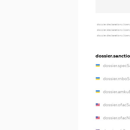
dossier.declarations.licen
dossier.declarations.lice
dossier.declarations.lice
dossier.sancti
dossier.specS
dossier.rnbo
dossier.amku
dossier.ofacS
dossier.ofac