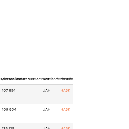
ns.personStatus
dossier.declarations.amount
dossier.declarations.currency
dossier.declarations.source
107 854
UAH
НАЗК
109 804
UAH
НАЗК
178 125
UAH
НАЗК