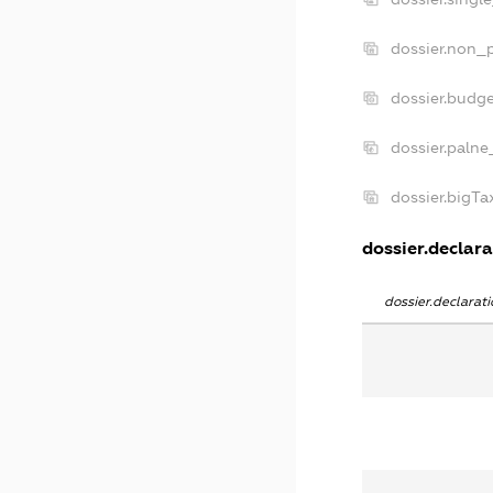
dossier.non_p
dossier.budg
dossier.palne
dossier.bigT
dossier.declara
dossier.declara