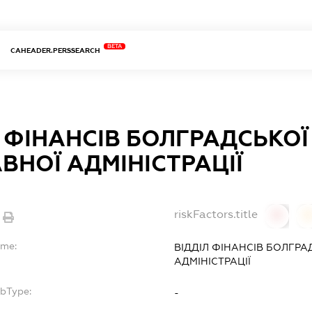
BETA
CAHEADER.PERSSEARCH
Л ФІНАНСІВ БОЛГРАДСЬКО
ВНОЇ АДМІНІСТРАЦІЇ
riskFactors.title
0
ame:
ВІДДІЛ ФІНАНСІВ БОЛГР
АДМІНІСТРАЦІЇ
ubType:
-