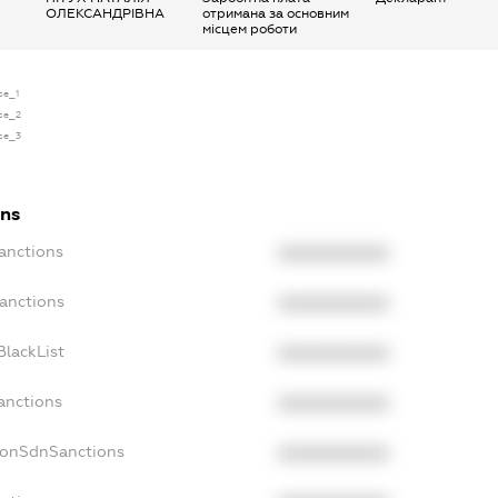
ОЛЕКСАНДРІВНА
отримана за основним
місцем роботи
se_1
nse_2
nse_3
ons
anctions
XXXXXXXXXX
Sanctions
XXXXXXXXXX
BlackList
XXXXXXXXXX
anctions
XXXXXXXXXX
NonSdnSanctions
XXXXXXXXXX