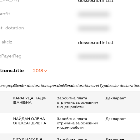
dossier.notInList
rofit
XXXXXXXXXX
et_dotation
XXXXXXXXXX
_akciz
dossier.notInList
axPayerReg
XXXXXXXXXX
tions.title
2018
tions.pepName
dossier.declarations.personName
dossier.declarations.relType
dossier.declaratio
КАРАГУЦА НАДІЯ
Заробітна плата
Декларант
ІВАНІВНА
отримана за основним
місцем роботи
МАЙДАН ОЛЕНА
Заробітна плата
Декларант
ОЛЕКСАНДРІВНА
отримана за основним
місцем роботи
ПІТУХ НАТАЛІЯ
Заробітна плата
Декларант