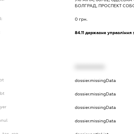
БОЛГРАД, ПРОСПЕКТ СОБ
l:
0 грн.
:
84.11
державне управління 
XXXXXXXXXX
bt
dossier.missingData
ebt
dossier.missingData
yer
dossier.missingData
nnul
dossier.missingData
e_tax_reg