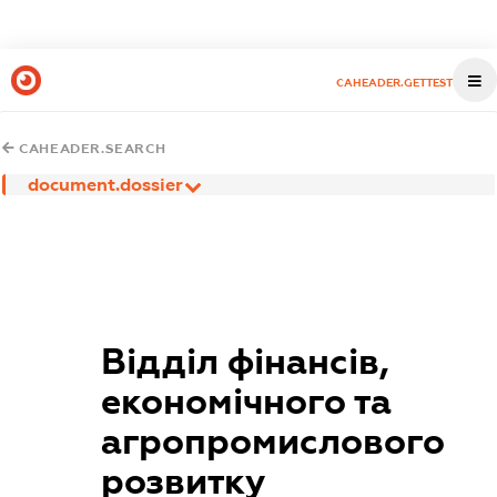
CAHEADER.GETTEST
CAHEADER.SEARCH
document.dossier
Відділ фінансів,
економічного та
агропромислового
розвитку