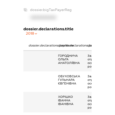
dossier.bigTaxPayerReg
XXXXXXXXXX
dossier.declarations.title
2018
dossier.declarations.pepName
dossier.declarations.personName
dossier.declaratio
ГОРОДНИЧА
Заробітна плата
ОЛЬГА
отримана за
АНАТОЛІЇВНА
основним місцем
роботи
ОБУХОВСЬКА
Заробітна плата
ГУЛЬНАРА
отримана за
ЄВГЕНІВНА
основним місцем
роботи
ХОРІШКО
Заробітна плата
ІВАННА
отримана за
ІВАНІВНА
основним місцем
роботи