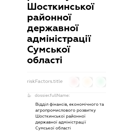
Шосткинської
районної
державної
адміністрації
Сумської
області
riskFactors.title
0
0
0
dossier.fullName:
Відділ фінансів, економічного та
агропромислового розвитку
Шосткинської районної
державної адміністрації
Сумської області