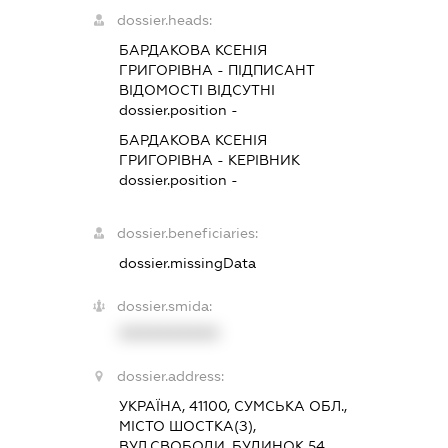
dossier.heads:
БАРДАКОВА КСЕНІЯ
ГРИГОРІВНА
-
ПІДПИСАНТ
ВІДОМОСТІ ВІДСУТНІ
dossier.position -
БАРДАКОВА КСЕНІЯ
ГРИГОРІВНА
-
КЕРІВНИК
dossier.position -
dossier.beneficiaries:
dossier.missingData
dossier.smida:
XXXXXXXXXX
dossier.address:
УКРАЇНА, 41100, СУМСЬКА ОБЛ.,
МІСТО ШОСТКА(З),
ВУЛ.СВОБОДИ, БУДИНОК 54