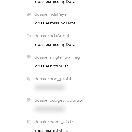
dossier.missingData
dossier.ndsPayer
dossier.missingData
dossier.ndsAnnul
dossier.missingData
dossier.single_tax_reg
dossier.notInList
dossier.non_profit
XXXXXXXXXX
dossier.budget_dotation
XXXXXXXXXX
dossier.palne_akciz
dossier.notInList