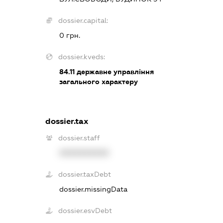
dossier.capital:
0 грн.
dossier.kveds:
84.11
державне управління
загального характеру
dossier.tax
dossier.staff
XXXXXXXXXX
dossier.taxDebt
dossier.missingData
dossier.esvDebt