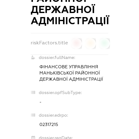
ДЕРЖАВНОЇ
АДМІНІСТРАЦІЇ
riskFactors.title
0
0
0
dossier.fullName:
ФІНАНСОВЕ УПРАВЛІННЯ
МАНЬКІВСЬКОЇ РАЙОННОЇ
ДЕРЖАВНОЇ АДМІНІСТРАЦІЇ
dossier.opfSubType:
-
dossier.edrpo:
02317215
dossier.regDate: