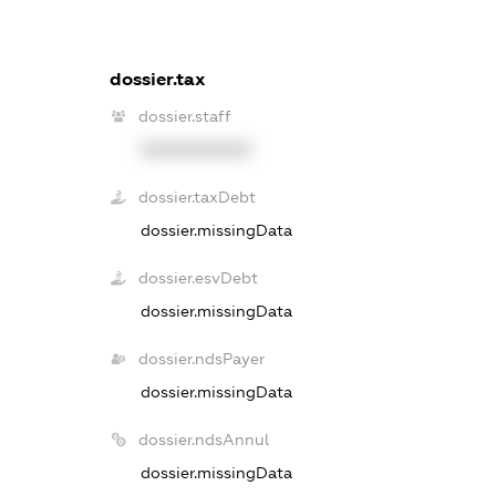
dossier.tax
dossier.staff
XXXXXXXXXX
dossier.taxDebt
dossier.missingData
dossier.esvDebt
dossier.missingData
dossier.ndsPayer
dossier.missingData
dossier.ndsAnnul
dossier.missingData