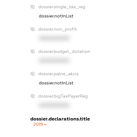
dossier.single_tax_reg
dossier.notInList
dossier.non_profit
XXXXXXXXXX
dossier.budget_dotation
XXXXXXXXXX
dossier.palne_akciz
dossier.notInList
dossier.bigTaxPayerReg
XXXXXXXXXX
dossier.declarations.title
2019