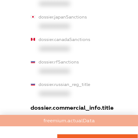
XXXXXXXXXX
dossier.japanSanctions
XXXXXXXXXX
dossier.canadaSanctions
XXXXXXXXXX
dossier.rfSanctions
XXXXXXXXXX
dossier.russian_reg_title
XXXXXXXXXX
dossier.commercial_info.title
dossier.commercial_info.postal_address
freemium.actualData
XXXXXXXXXX