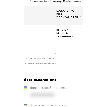
dossier.declarations.pepName
dossier.declarations.personName
dossier.declarat
КОВАЛЕНКО
Заробітна плата
ВІТА
отримана за
ОЛЕКСАНДРІВНА
основним місце
роботи
ШЕВЧУК
Заробітна плата
ГАЛИНА
отримана за
СЕМЕНІВНА
основним місце
роботи
dossier.declarations.license_1
dossier.declarations.license_2
dossier.declarations.license_3
dossier.sanctions
dossier.specSanctions
XXXXXXXXXX
dossier.rnboSanctions