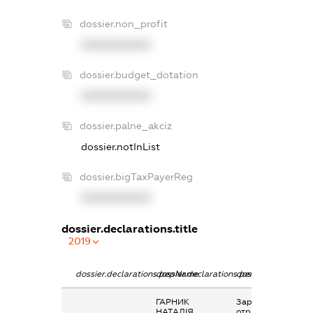
dossier.non_profit
XXXXXXXXXX
dossier.budget_dotation
XXXXXXXXXX
dossier.palne_akciz
dossier.notInList
dossier.bigTaxPayerReg
XXXXXXXXXX
dossier.declarations.title
2019
dossier.declarations.pepName
dossier.declarations.personName
dossier.declaratio
ГАРНИК
Заробітна плата
НАТАЛІЯ
отримана за