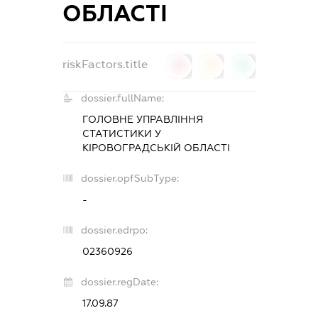
ОБЛАСТІ
riskFactors.title
0
0
0
dossier.fullName:
ГОЛОВНЕ УПРАВЛІННЯ
СТАТИСТИКИ У
КІРОВОГРАДСЬКІЙ ОБЛАСТІ
dossier.opfSubType:
-
dossier.edrpo:
02360926
dossier.regDate:
17.09.87