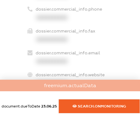
dossier.commercial_info.phone
XXXXXXXXXX
dossier.commercial_info.fax
XXXXXXXXXX
dossier.commercial_info.email
XXXXXXXXXX
dossier.commercial_info.website
XXXXXXXXXX
freemium.actualData
dossier.commercial_info.activity
XXXXXXXXXX
document.dueToDate
23.06.25
SEARCH.ONMONITORING
freemium.exampleText_1
freemium.exampleText_2