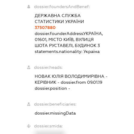
dossier.foundersAndBenef:
ДЕРЖАВНА СЛУЖБА
СТАТИСТИКИ УКРАЇНИ
37507880
dossier.founderAddress
УКРАЇНА,
01601, МІСТО КИЇВ, ВУЛИЦЯ
ШОТА РУСТАВЕЛІ, БУДИНОК 3
statements.nationality:
Україна
dossier.heads:
НОВАК ЮЛІЯ ВОЛОДИМИРІВНА
-
КЕРІВНИК
- dossier.from 09.01.19
dossier.position -
dossier.beneficiaries:
dossier.missingData
dossier.smida:
XXXXXXXXXX