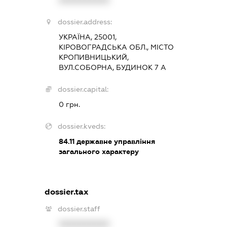
dossier.address:
УКРАЇНА, 25001,
КІРОВОГРАДСЬКА ОБЛ., МІСТО
КРОПИВНИЦЬКИЙ,
ВУЛ.СОБОРНА, БУДИНОК 7 А
dossier.capital:
0 грн.
dossier.kveds:
84.11
державне управління
загального характеру
dossier.tax
dossier.staff
XXXXXXXXXX