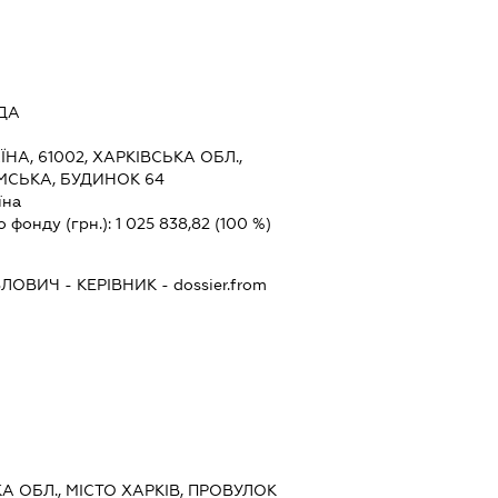
ДА
ЇНА, 61002, ХАРКІВСЬКА ОБЛ.,
УМСЬКА, БУДИНОК 64
їна
о фонду (грн.):
1 025 838,82
(100 %)
ВЛОВИЧ
-
КЕРІВНИК
- dossier.from
КА ОБЛ., МІСТО ХАРКІВ, ПРОВУЛОК