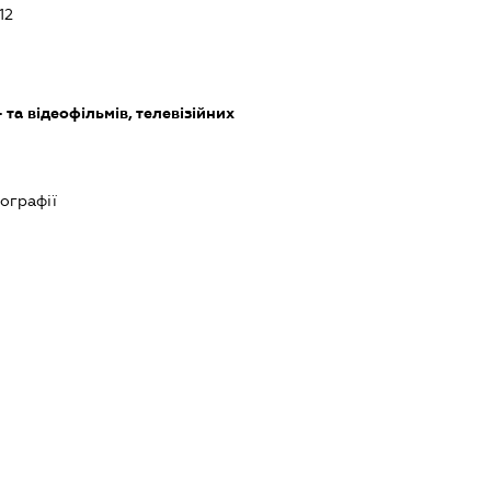
12
та відеофільмів, телевізійних
тографії