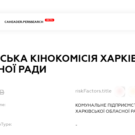
BETA
CAHEADER.PERSSEARCH
СЬКА КІНОКОМІСІЯ ХАРКІ
НОЇ РАДИ
riskFactors.title
0
0
me:
КОМУНАЛЬНЕ ПІДПРИЄМСТВ
ХАРКІВСЬКОЇ ОБЛАСНОЇ Р
bType:
-