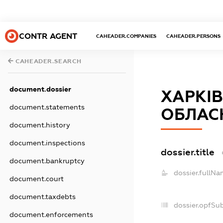
CONTR AGENT
CAHEADER.COMPANIES
CAHEADER.PERSONS
CAHEADER.SEARCH
document.dossier
ХАРКІВ
document.statements
ОБЛАС
document.history
document.inspections
dossier.title
document.bankruptcy
dossier.fullNa
document.court
document.taxdebts
dossier.opfSu
document.enforcements