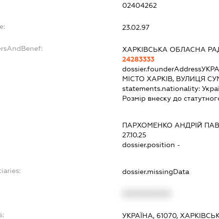
02404262
e:
23.02.97
ersAndBenef:
ХАРКІВСЬКА ОБЛАСНА РА
24283333
dossier.founderAddress
УКРА
МІСТО ХАРКІВ, ВУЛИЦЯ С
statements.nationality:
Укра
Розмір внеску до статутног
ПАРХОМЕНКО АНДРІЙ ПА
27.10.25
dossier.position -
iaries:
dossier.missingData
XXXXXXXXXX
s:
УКРАЇНА, 61070, ХАРКІВСЬ