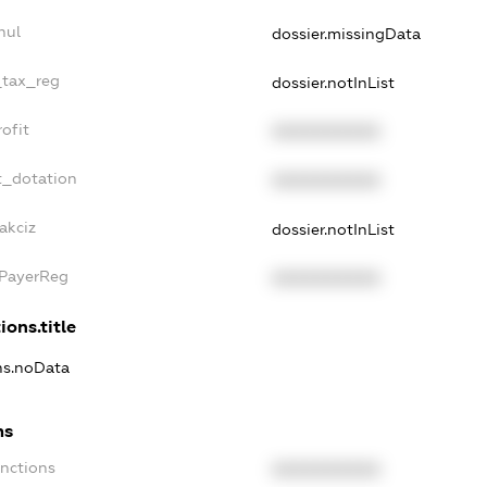
nul
dossier.missingData
_tax_reg
dossier.notInList
ofit
XXXXXXXXXX
t_dotation
XXXXXXXXXX
akciz
dossier.notInList
xPayerReg
XXXXXXXXXX
ions.title
ons.noData
ns
anctions
XXXXXXXXXX