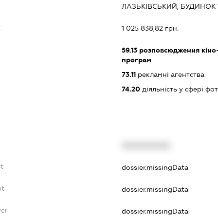
ЛАЗЬКІВСЬКИЙ, БУДИНОК 
:
1 025 838,82 грн.
59.13
розповсюдження кіно- 
програм
73.11
рекламні агентства
74.20
діяльність у сфері фо
XXXXXXXXXX
bt
dossier.missingData
bt
dossier.missingData
yer
dossier.missingData