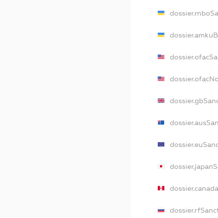
dossier.rnboS
dossier.amkuB
dossier.ofacS
dossier.ofacN
dossier.gbSan
dossier.ausSa
dossier.euSan
dossier.japan
dossier.canad
dossier.rfSanc