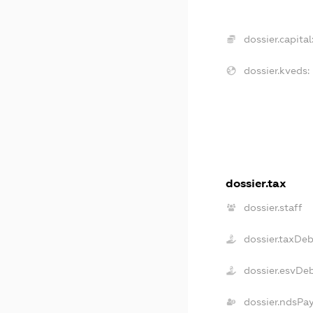
dossier.capital
dossier.kveds:
dossier.tax
dossier.staff
dossier.taxDe
dossier.esvDe
dossier.ndsPa