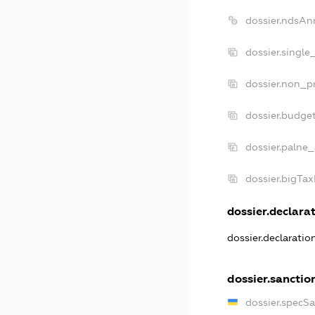
dossier.ndsAn
dossier.single
dossier.non_pr
dossier.budge
dossier.palne_
dossier.bigTa
dossier.declarat
dossier.declarati
dossier.sanctio
dossier.specS