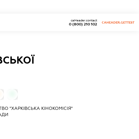
caHeader.contact
CAHEADER.GETTEST
0 (800) 210 102
ВСЬКОЇ
0
О "ХАРКІВСЬКА КІНОКОМІСІЯ"
АДИ