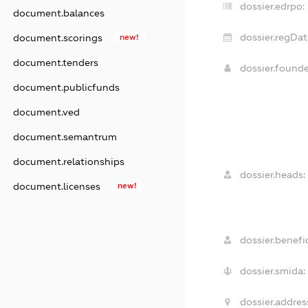
dossier.edrpo:
document.balances
dossier.regDat
document.scorings
new!
document.tenders
dossier.found
document.publicfunds
document.ved
document.semantrum
document.relationships
dossier.heads:
document.licenses
new!
dossier.benefic
dossier.smida:
dossier.addres