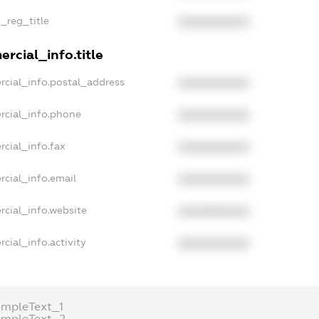
n_reg_title
XXXXXXXXXX
rcial_info.title
rcial_info.postal_address
XXXXXXXXXX
rcial_info.phone
XXXXXXXXXX
rcial_info.fax
XXXXXXXXXX
rcial_info.email
XXXXXXXXXX
rcial_info.website
XXXXXXXXXX
cial_info.activity
XXXXXXXXXX
ampleText_1
ampleText_2