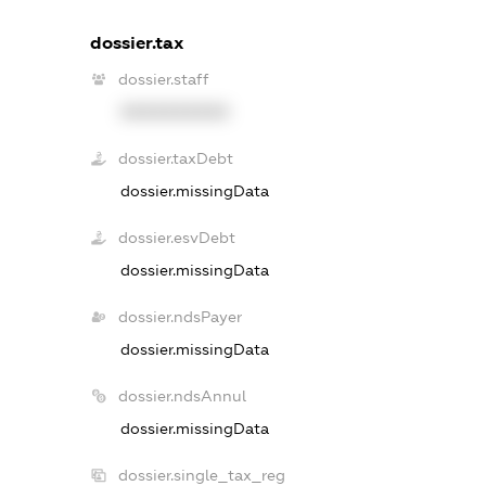
dossier.tax
dossier.staff
XXXXXXXXXX
dossier.taxDebt
dossier.missingData
dossier.esvDebt
dossier.missingData
dossier.ndsPayer
dossier.missingData
dossier.ndsAnnul
dossier.missingData
dossier.single_tax_reg