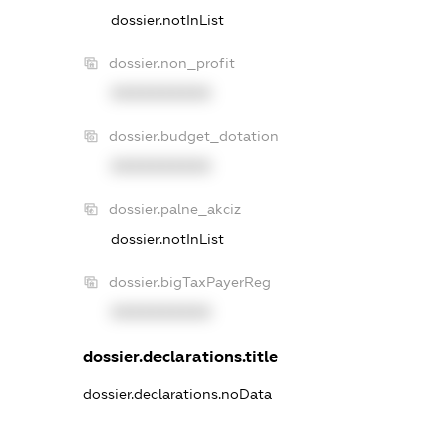
dossier.notInList
dossier.non_profit
XXXXXXXXXX
dossier.budget_dotation
XXXXXXXXXX
dossier.palne_akciz
dossier.notInList
dossier.bigTaxPayerReg
XXXXXXXXXX
dossier.declarations.title
dossier.declarations.noData