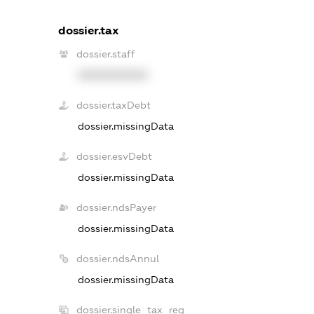
dossier.tax
dossier.staff
XXXXXXXXXX
dossier.taxDebt
dossier.missingData
dossier.esvDebt
dossier.missingData
dossier.ndsPayer
dossier.missingData
dossier.ndsAnnul
dossier.missingData
dossier.single_tax_reg