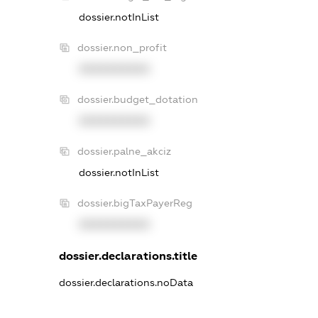
dossier.notInList
dossier.non_profit
XXXXXXXXXX
dossier.budget_dotation
XXXXXXXXXX
dossier.palne_akciz
dossier.notInList
dossier.bigTaxPayerReg
XXXXXXXXXX
dossier.declarations.title
dossier.declarations.noData