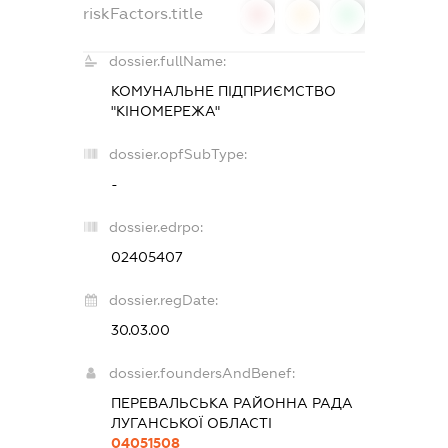
riskFactors.title
0
0
0
dossier.fullName:
КОМУНАЛЬНЕ ПІДПРИЄМСТВО
"КІНОМЕРЕЖА"
dossier.opfSubType:
-
dossier.edrpo:
02405407
dossier.regDate:
30.03.00
dossier.foundersAndBenef:
ПЕРЕВАЛЬСЬКА РАЙОННА РАДА
ЛУГАНСЬКОЇ ОБЛАСТІ
04051508