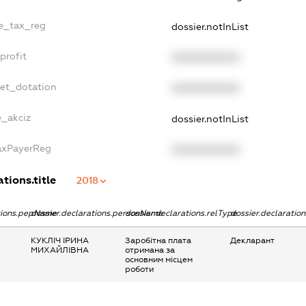
le_tax_reg
dossier.notInList
profit
XXXXXXXXXX
get_dotation
XXXXXXXXXX
e_akciz
dossier.notInList
TaxPayerReg
XXXXXXXXXX
tions.title
2018
ations.pepName
dossier.declarations.personName
dossier.declarations.relType
dossier.declaratio
КУКЛІЧ ІРИНА
Заробітна плата
Декларант
МИХАЙЛІВНА
отримана за
основним місцем
роботи