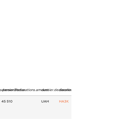
ns.personStatus
dossier.declarations.amount
dossier.declarations.currency
dossier.declarations.source
45 510
UAH
НАЗК