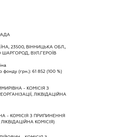
РАДА
ЇНА, 23500, ВІННИЦЬКА ОБЛ.,
 ШАРГОРОД, ВУЛ.ГЕРОЇВ
їна
о фонду (грн.):
61 852
(100 %)
ИМИРІВНА
-
КОМІСІЯ З
ЕОРГАНІЗАЦІЇ, ЛІКВІДАЦІЙНА
НА
-
КОМІСІЯ З ПРИПИНЕННЯ
, ЛІКВІДАЦІЙНА КОМІСІЯ)
ЛІЙОВИЧ
-
КОМІСІЯ З