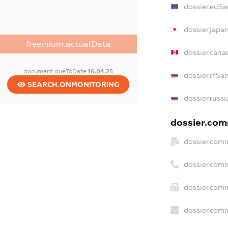
dossier.euSa
dossier.japa
freemium.actualData
dossier.can
document.dueToDate
16.04.25
dossier.rfSa
SEARCH.ONMONITORING
dossier.russi
dossier.comm
dossier.comm
dossier.com
dossier.comm
dossier.comm