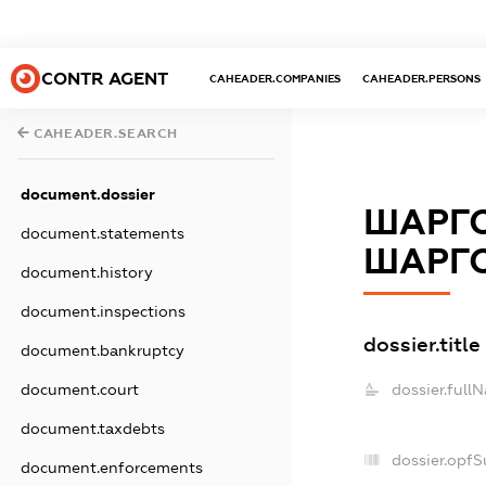
CONTR AGENT
CAHEADER.COMPANIES
CAHEADER.PERSONS
CAHEADER.SEARCH
document.dossier
ШАРГО
document.statements
ШАРГО
document.history
document.inspections
dossier.title
document.bankruptcy
dossier.full
document.court
document.taxdebts
dossier.opfS
document.enforcements