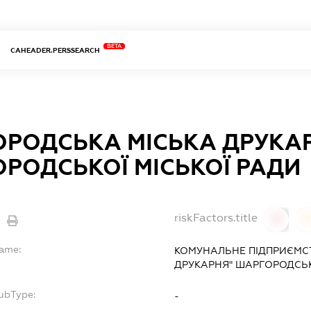
BETA
CAHEADER.PERSSEARCH
РОДСЬКА МІСЬКА ДРУКА
РОДСЬКОЇ МІСЬКОЇ РАДИ
riskFactors.title
0
Name:
КОМУНАЛЬНЕ ПІДПРИЄМС
ДРУКАРНЯ" ШАРГОРОДСЬК
ubType:
-