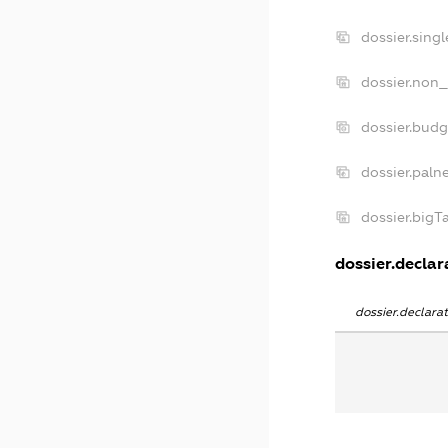
dossier.sing
dossier.non_
dossier.bud
dossier.paln
dossier.big
dossier.declara
dossier.declar