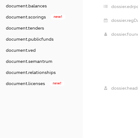
document.balances
dossier.edrpo
document.scorings
new!
dossier.regD
document.tenders
dossier.fou
document.publicfunds
document.ved
document.semantrum
document.relationships
document.licenses
new!
dossier.head