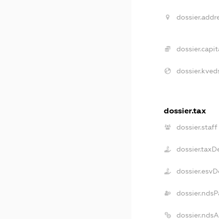
dossier.addre
dossier.capit
dossier.kveds
dossier.tax
dossier.staff
dossier.taxD
dossier.esvD
dossier.ndsP
dossier.nds