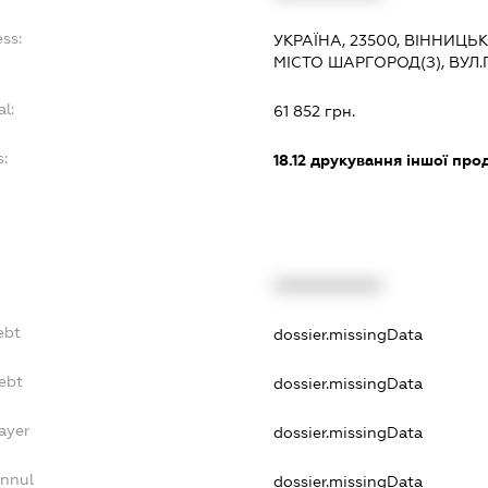
ss:
УКРАЇНА, 23500, ВІННИЦЬ
МІСТО ШАРГОРОД(З), ВУЛ
al:
61 852 грн.
:
18.12
друкування іншої прод
XXXXXXXXXX
ebt
dossier.missingData
ebt
dossier.missingData
ayer
dossier.missingData
Annul
dossier.missingData