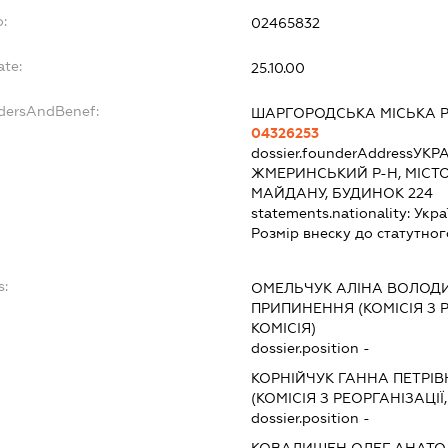
:
02465832
ate:
25.10.00
ndersAndBenef:
ШАРГОРОДСЬКА МІСЬКА 
04326253
dossier.founderAddress
УКРА
ЖМЕРИНСЬКИЙ Р-Н, МІСТО
МАЙДАНУ, БУДИНОК 224
statements.nationality:
Укра
Розмір внеску до статутног
s:
ОМЕЛЬЧУК АЛІНА ВОЛОД
ПРИПИНЕННЯ (КОМІСІЯ З Р
КОМІСІЯ)
dossier.position -
КОРНІЙЧУК ГАННА ПЕТРІВ
(КОМІСІЯ З РЕОРГАНІЗАЦІЇ
dossier.position -
КОВАЛИШЕН ОЛЕГ АНАТО