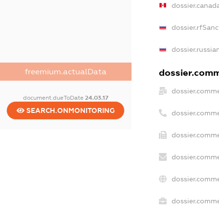
dossier.canad
dossier.rfSanc
dossier.russia
dossier.comme
freemium.actualData
dossier.comme
document.dueToDate
24.03.17
SEARCH.ONMONITORING
dossier.comme
dossier.comme
dossier.comme
dossier.comme
dossier.commer