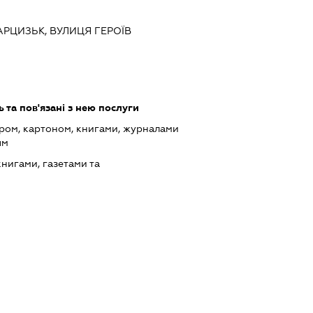
АРЦИЗЬК, ВУЛИЦЯ ГЕРОЇВ
 та пов'язані з нею послуги
ером, картоном, книгами, журналами
ям
книгами, газетами та