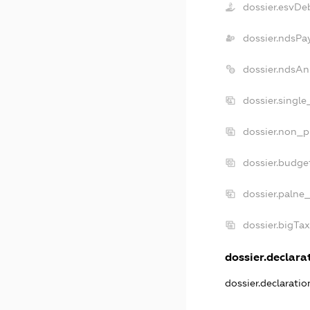
dossier.esvDe
dossier.ndsPa
dossier.ndsAn
dossier.singl
dossier.non_p
dossier.budge
dossier.palne
dossier.bigTa
dossier.declarat
dossier.declarati