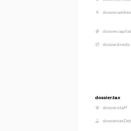
dossier.addres
dossier.capital
dossier.kveds:
dossier.tax
dossier.staff
dossier.taxDe