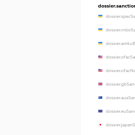
dossier.sanctio
dossier.specS
dossier.rnboS
dossier.amkuB
dossier.ofacS
dossier.ofac
dossier.gbSan
dossier.ausSa
dossier.euSan
dossier.japan