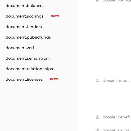
dossier.foun
document.balances
document.scorings
new!
document.tenders
document.publicfunds
document.ved
document.semantrum
document.relationships
document.licenses
new!
dossier.heads:
dossier.benefic
dossier.smida: