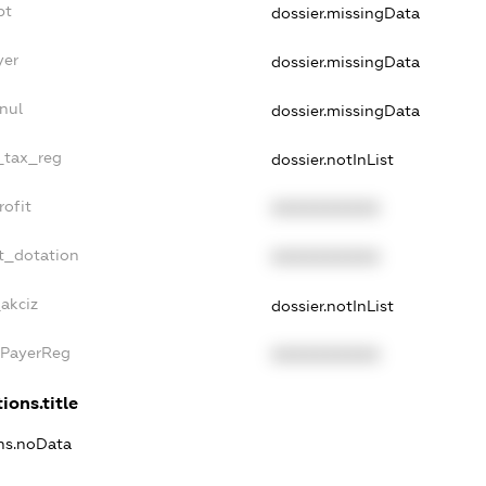
bt
dossier.missingData
yer
dossier.missingData
nul
dossier.missingData
e_tax_reg
dossier.notInList
rofit
XXXXXXXXXX
t_dotation
XXXXXXXXXX
_akciz
dossier.notInList
xPayerReg
XXXXXXXXXX
ions.title
ons.noData