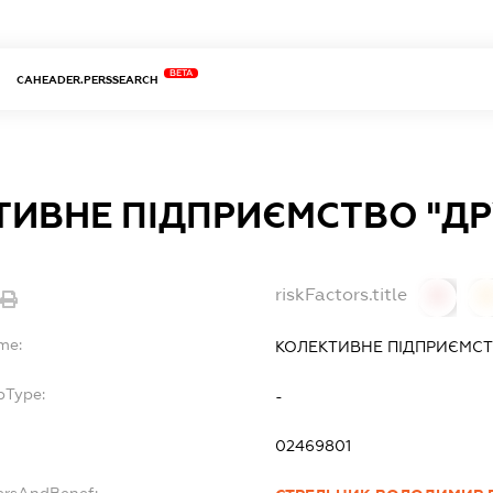
BETA
CAHEADER.PERSSEARCH
ТИВНЕ ПІДПРИЄМСТВО "Д
riskFactors.title
0
me:
КОЛЕКТИВНЕ ПІДПРИЄМСТ
bType:
-
02469801