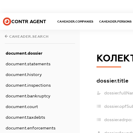
CONTR AGENT
CAHEADER.COMPANIES
CAHEADER.PERSONS
CAHEADER.SEARCH
document.dossier
КОЛЕК
document.statements
document.history
dossier.title
document.inspections
dossier.fullNa
document.bankruptcy
dossier.opfSu
document.court
document.taxdebts
dossier.edrpo:
document.enforcements