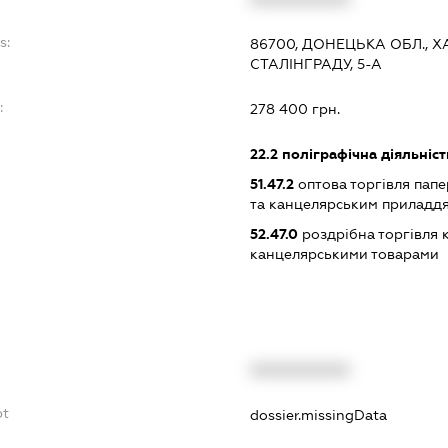
s:
86700, ДОНЕЦЬКА ОБЛ., Х
СТАЛІНГРАДУ, 5-А
:
278 400 грн.
22.2
поліграфічна діяльність
51.47.2
оптова торгівля пап
та канцелярським приладд
52.47.0
роздрібна торгівля 
канцелярськими товарами
XXXXXXXXXX
bt
dossier.missingData