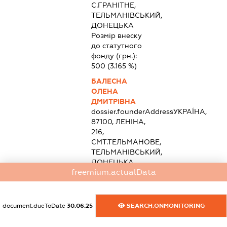
С.ГРАНІТНЕ,
ТЕЛЬМАНІВСЬКИЙ,
ДОНЕЦЬКА
Розмір внеску
до статутного
фонду (грн.):
500
(3.165 %)
БАЛЕСНА
ОЛЕНА
ДМИТРІВНА
dossier.founderAddress
УКРАЇНА,
87100, ЛЕНІНА,
216,
СМТ.ТЕЛЬМАНОВЕ,
ТЕЛЬМАНІВСЬКИЙ,
ДОНЕЦЬКА
freemium.actualData
Розмір внеску
до статутного
фонду (грн.):
500
(3.165 %)
document.dueToDate
30.06.25
SEARCH.ONMONITORING
ПОПОВА МАРІЯ