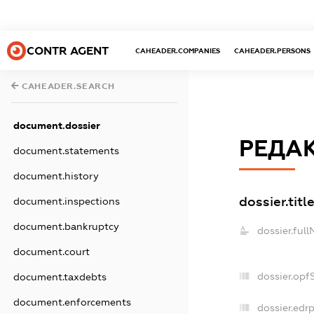
CONTR AGENT
CAHEADER.COMPANIES
CAHEADER.PERSONS
CAHEADER.SEARCH
document.dossier
РЕДАК
document.statements
document.history
dossier.titl
document.inspections
document.bankruptcy
dossier.ful
document.court
dossier.opf
document.taxdebts
document.enforcements
dossier.edrp