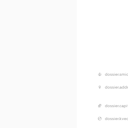
dossier.smi
dossier.addr
dossier.capi
dossier.kved