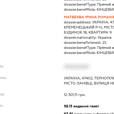
dossier.benefType:
Прямий 
dossier.benefRole:
КІНЦЕВИ
МАТВЕЄВА ІРИНА РОМАН
dossier.address:
УКРАЇНА, 4
КРЕМЕНЕЦЬКИЙ Р-Н, МІСТ
БУДИНОК 18, КВАРТИРА 9
dossier.nationality:
Україна
dossier.benefInterest:
25
dossier.benefType:
Прямий 
dossier.benefRole:
КІНЦЕВИ
da:
XXXXXXXXXX
ess:
УКРАЇНА, 47402, ТЕРНОПІ
МІСТО ЛАНІВЦІ, ВУЛИЦЯ 
tal:
12 301,11 грн.
s:
58.13
видання газет
63.91
діяльність інформацій