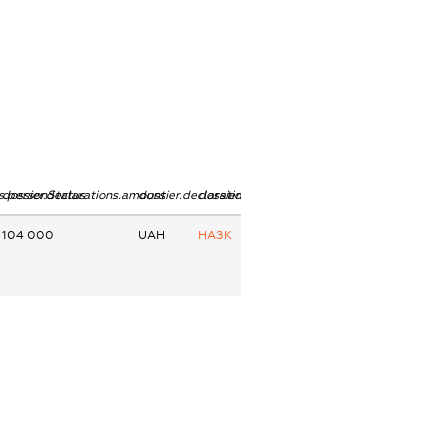
ns.personStatus
dossier.declarations.amount
dossier.declarations.currency
dossier.declarations.source
104 000
UAH
НАЗК