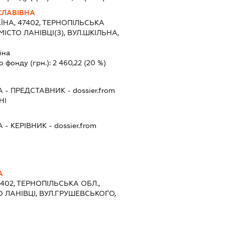
СЛАВІВНА
ЇНА, 47402, ТЕРНОПІЛЬСЬКА
ІСТО ЛАНІВЦІ(З), ВУЛ.ШКІЛЬНА,
їна
о фонду (грн.):
2 460,22
(20 %)
А
-
ПРЕДСТАВНИК
- dossier.from
НІ
А
-
КЕРІВНИК
- dossier.from
А
7402, ТЕРНОПІЛЬСЬКА ОБЛ.,
О ЛАНІВЦІ, ВУЛ.ГРУШЕВСЬКОГО,