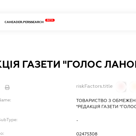
BETA
CAHEADER.PERSSEARCH
ЦІЯ ГАЗЕТИ "ГОЛОС ЛАН
riskFactors.title
e
0
lName:
ТОВАРИСТВО З ОБМЕЖЕН
"РЕДАКЦІЯ ГАЗЕТИ "ГОЛ
SubType:
-
o:
02475308