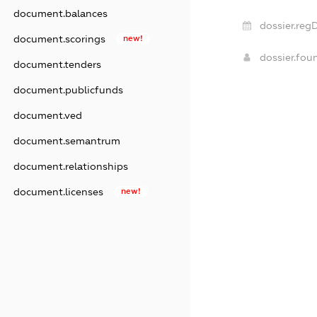
document.balances
dossier.reg
document.scorings
new!
dossier.fo
document.tenders
document.publicfunds
document.ved
document.semantrum
document.relationships
document.licenses
new!