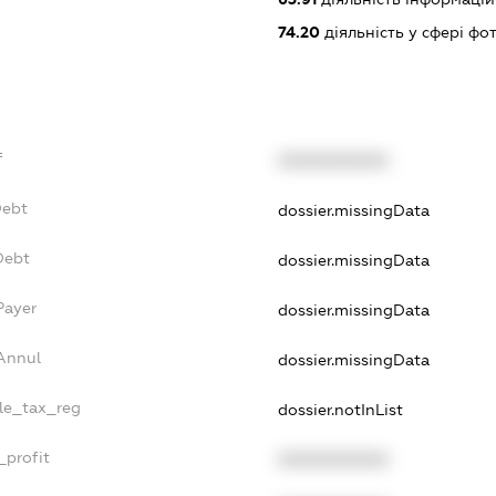
74.20
діяльність у сфері фо
f
XXXXXXXXXX
Debt
dossier.missingData
Debt
dossier.missingData
Payer
dossier.missingData
sAnnul
dossier.missingData
gle_tax_reg
dossier.notInList
_profit
XXXXXXXXXX