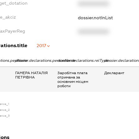
dget_dotation
XXXXXXXXXX
ne_akciz
dossier.notInList
gTaxPayerReg
XXXXXXXXXX
ations.title
2017
rations.pepName
dossier.declarations.personName
dossier.declarations.relType
dossier.declaratio
ГАМЕРА НАТАЛІЯ
Заробітна плата
Декларант
ПЕТРІВНА
отримана за
основним місцем
роботи
cense_1
icense_2
icense_3
ions