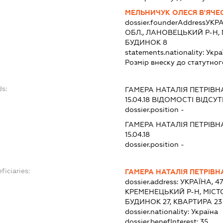
МЕЛЬНИЧУК ОЛЕСЯ В'ЯЧЕ
dossier.founderAddress
УКРА
ОБЛ., ЛАНОВЕЦЬКИЙ Р-Н, М
БУДИНОК 8
statements.nationality:
Укра
Розмір внеску до статутног
ds:
ГАМЕРА НАТАЛІЯ ПЕТРІВН
15.04.18
ВІДОМОСТІ ВІДСУТ
dossier.position -
ГАМЕРА НАТАЛІЯ ПЕТРІВН
15.04.18
dossier.position -
ficiaries:
ГАМЕРА НАТАЛІЯ ПЕТРІВН
dossier.address:
УКРАЇНА, 4
КРЕМЕНЕЦЬКИЙ Р-Н, МІСТ
БУДИНОК 27, КВАРТИРА 23
dossier.nationality:
Україна
dossier.benefInterest:
35