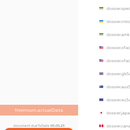
dossier.spe
dossier.rnb
dossier.amk
dossier.ofa
dossier.of
dossier.gbS
dossier.aus
dossier.euS
freemium.actualData
dossier.jap
document.dueToDate
05.05.25
dossier.can