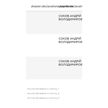
dossier.declarations.pepName
dossier.declarations.personName
dossier.declara
СОКОВ АНДРІЙ
Гонорари та ін
ВОЛОДИМИРОВИЧ
виплати згідно
цивільно-
правовим
правочинами
СОКОВ АНДРІЙ
Гонорари та ін
ВОЛОДИМИРОВИЧ
виплати згідно
цивільно-
правовим
правочинами
СОКОВ АНДРІЙ
Гонорари та ін
ВОЛОДИМИРОВИЧ
виплати згідно
цивільно-
правовим
правочинами
dossier.declarations.license_1
dossier.declarations.license_2
dossier.declarations.license_3