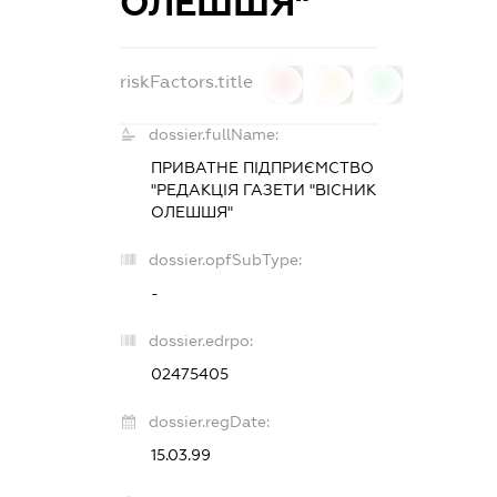
ОЛЕШШЯ"
riskFactors.title
0
0
0
dossier.fullName:
ПРИВАТНЕ ПІДПРИЄМСТВО
"РЕДАКЦІЯ ГАЗЕТИ "ВІСНИК
ОЛЕШШЯ"
dossier.opfSubType:
-
dossier.edrpo:
02475405
dossier.regDate:
15.03.99