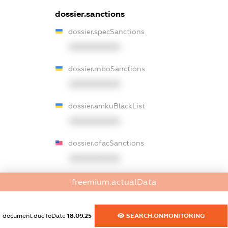
dossier.sanctions
dossier.specSanctions
XXXXXXXXXX
dossier.rnboSanctions
XXXXXXXXXX
dossier.amkuBlackList
XXXXXXXXXX
dossier.ofacSanctions
XXXXXXXXXX
dossier.ofacNonSdnSanctions
freemium.actualData
XXXXXXXXXX
document.dueToDate
18.09.25
SEARCH.ONMONITORING
dossier.gbSanctions