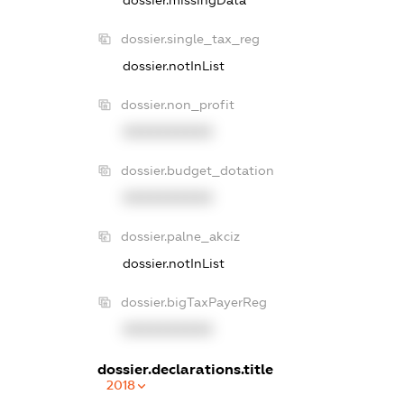
dossier.single_tax_reg
dossier.notInList
dossier.non_profit
XXXXXXXXXX
dossier.budget_dotation
XXXXXXXXXX
dossier.palne_akciz
dossier.notInList
dossier.bigTaxPayerReg
XXXXXXXXXX
dossier.declarations.title
2018