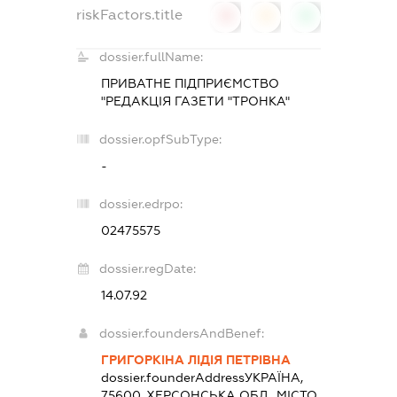
riskFactors.title
0
0
0
dossier.fullName:
ПРИВАТНЕ ПІДПРИЄМСТВО
"РЕДАКЦІЯ ГАЗЕТИ "ТРОНКА"
dossier.opfSubType:
-
dossier.edrpo:
02475575
dossier.regDate:
14.07.92
dossier.foundersAndBenef:
ГРИГОРКІНА ЛІДІЯ ПЕТРІВНА
dossier.founderAddress
УКРАЇНА,
75600, ХЕРСОНСЬКА ОБЛ., МІСТО