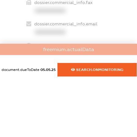
dossier.commercial_info.fax
XXXXXXXXXX
dossier.commercial_info.email
XXXXXXXXXX
dossier.commercial_info.website
freemium.actualData
XXXXXXXXXX
dossier.commercial_info.activity
document.dueToDate
05.05.25
SEARCH.ONMONITORING
XXXXXXXXXX
freemium.exampleText_1
freemium.exampleText_2
freemium.anonymousPerSearch2
FREEMIUM.DETAILS
FREEMIUM.REGISTER