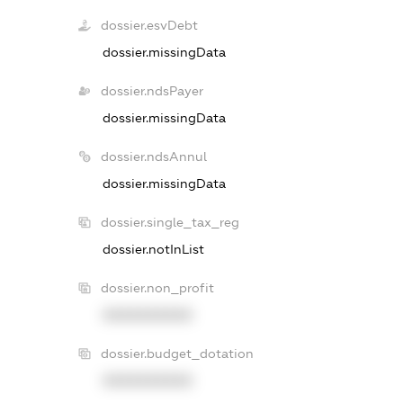
dossier.esvDebt
dossier.missingData
dossier.ndsPayer
dossier.missingData
dossier.ndsAnnul
dossier.missingData
dossier.single_tax_reg
dossier.notInList
dossier.non_profit
XXXXXXXXXX
dossier.budget_dotation
XXXXXXXXXX