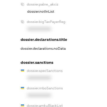
dossier.palne_akciz
dossier.notInList
dossier.bigTaxPayerReg
XXXXXXXXXX
dossier.declarations.title
dossier.declarations.noData
dossier.sanctions
dossier.specSanctions
XXXXXXXXXX
dossier.rnboSanctions
XXXXXXXXXX
dossier.amkuBlackList