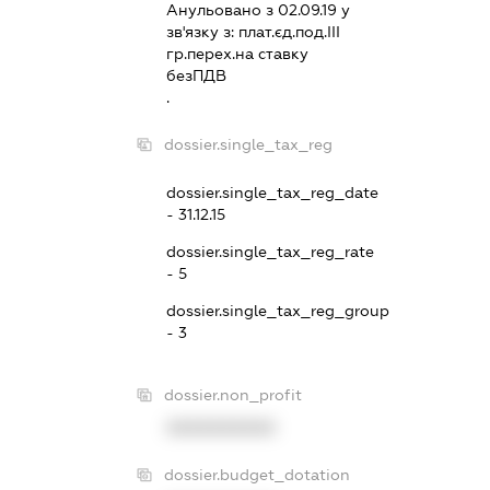
Анульовано з 02.09.19 у
зв'язку з:
плат.єд.под.III
гр.перех.на ставку
безПДВ
.
dossier.single_tax_reg
dossier.single_tax_reg_date
- 31.12.15
dossier.single_tax_reg_rate
- 5
dossier.single_tax_reg_group
- 3
dossier.non_profit
XXXXXXXXXX
dossier.budget_dotation