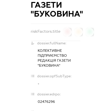
ГАЗЕТИ
"БУКОВИНА"
riskFactors.title
0
0
0
dossier.fullName:
КОЛЕКТИВНЕ
ПІДПРИЄМСТВО
РЕДАКЦІЯ ГАЗЕТИ
"БУКОВИНА"
dossier.opfSubType:
-
dossier.edrpo:
02476296