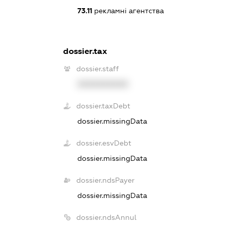
73.11
рекламні агентства
dossier.tax
dossier.staff
XXXXXXXXXX
dossier.taxDebt
dossier.missingData
dossier.esvDebt
dossier.missingData
dossier.ndsPayer
dossier.missingData
dossier.ndsAnnul