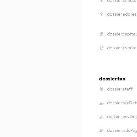
dossier.smida:
dossier.addres
dossier.capital
dossier.kveds:
dossier.tax
dossier.staff
dossier.taxDe
dossier.esvDe
dossier.ndsPa