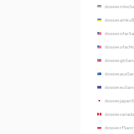
dossier.rnboS
dossier.amkuB
dossier.ofacS
dossier.ofac
dossier.gbSan
dossier.ausSa
dossier.euSan
dossier.japan
dossier.canad
dossier.rfSanc