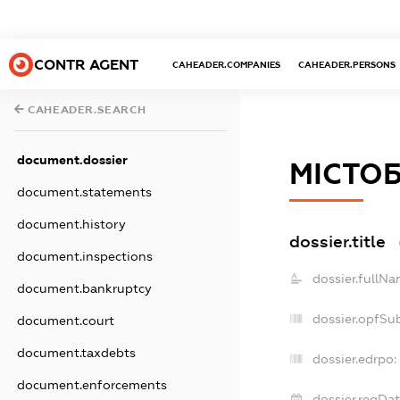
CONTR AGENT
CAHEADER.COMPANIES
CAHEADER.PERSONS
CAHEADER.SEARCH
document.dossier
МІСТО
document.statements
document.history
dossier.title
document.inspections
dossier.fullNa
document.bankruptcy
dossier.opfSu
document.court
document.taxdebts
dossier.edrpo:
document.enforcements
dossier.regDat