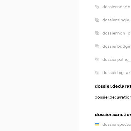
dossier.ndsAn
dossier.single
dossier.non_pr
dossier.budge
dossier.palne_
dossier.bigTa
dossier.declarat
dossier.declarati
dossier.sanctio
dossier.specS