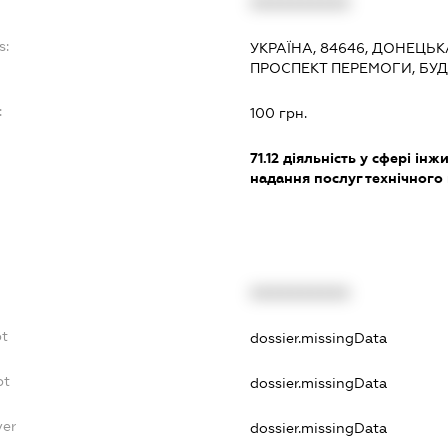
XXXXXXXXXX
s:
УКРАЇНА, 84646, ДОНЕЦЬКА
ПРОСПЕКТ ПЕРЕМОГИ, БУД
:
100 грн.
71.12
діяльність у сфері інжин
надання послуг технічного
XXXXXXXXXX
bt
dossier.missingData
bt
dossier.missingData
yer
dossier.missingData