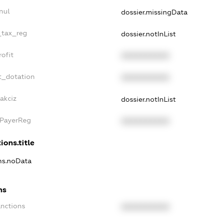
nul
dossier.missingData
_tax_reg
dossier.notInList
ofit
XXXXXXXXXX
t_dotation
XXXXXXXXXX
akciz
dossier.notInList
xPayerReg
XXXXXXXXXX
ions.title
ons.noData
ns
anctions
XXXXXXXXXX