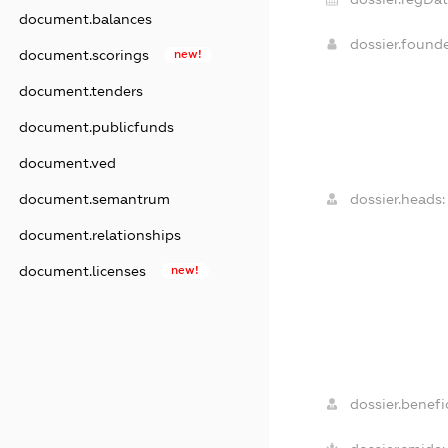
document.balances
dossier.found
document.scorings
new!
document.tenders
document.publicfunds
document.ved
dossier.heads:
document.semantrum
document.relationships
document.licenses
new!
dossier.benefic