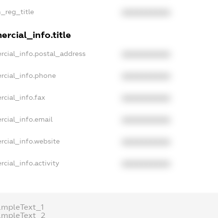
n_reg_title
XXXXXXXXXX
rcial_info.title
rcial_info.postal_address
XXXXXXXXXX
rcial_info.phone
XXXXXXXXXX
rcial_info.fax
XXXXXXXXXX
rcial_info.email
XXXXXXXXXX
rcial_info.website
XXXXXXXXXX
cial_info.activity
XXXXXXXXXX
ampleText_1
ampleText_2