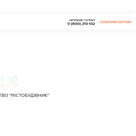
caHeader.contact
CAHEADER.GETTEST
0 (800) 210 102
0
ВО "МІСТОБУДІВНИК"