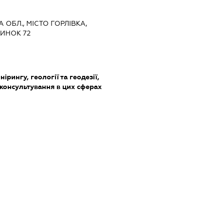
 ОБЛ., МІСТО ГОРЛІВКА,
ИНОК 72
ірингу, геології та геодезії,
 консультування в цих сферах