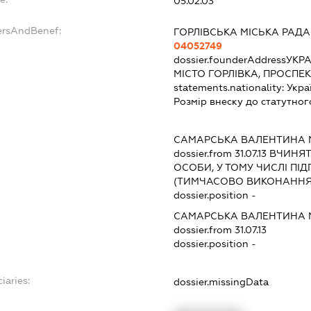
05.02.03
ersAndBenef:
ГОРЛІВСЬКА МІСЬКА РАДА
04052749
dossier.founderAddress
УКРА
МІСТО ГОРЛІВКА, ПРОСПЕ
statements.nationality:
Укра
Розмір внеску до статутног
САМАРСЬКА ВАЛЕНТИНА 
dossier.from 31.07.13
ВЧИНЯТИ
ОСОБИ, У ТОМУ ЧИСЛІ П
(ТИМЧАСОВО ВИКОНАННЯ 
dossier.position -
САМАРСЬКА ВАЛЕНТИНА 
dossier.from 31.07.13
dossier.position -
iaries:
dossier.missingData