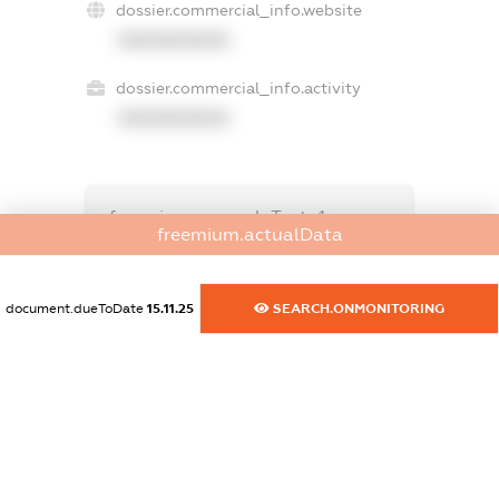
dossier.commercial_info.website
XXXXXXXXXX
dossier.commercial_info.activity
XXXXXXXXXX
freemium.exampleText_1
freemium.actualData
freemium.exampleText_2
freemium.anonymousPerSearch2
FREEMIUM.DETAILS
document.dueToDate
15.11.25
SEARCH.ONMONITORING
FREEMIUM.REGISTER