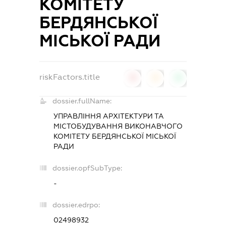
КОМІТЕТУ
БЕРДЯНСЬКОЇ
МІСЬКОЇ РАДИ
riskFactors.title
0
0
0
dossier.fullName:
УПРАВЛІННЯ АРХІТЕКТУРИ ТА
МІСТОБУДУВАННЯ ВИКОНАВЧОГО
КОМІТЕТУ БЕРДЯНСЬКОЇ МІСЬКОЇ
РАДИ
dossier.opfSubType:
-
dossier.edrpo:
02498932