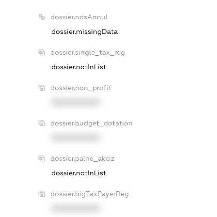
dossier.ndsAnnul
dossier.missingData
dossier.single_tax_reg
dossier.notInList
dossier.non_profit
XXXXXXXXXX
dossier.budget_dotation
XXXXXXXXXX
dossier.palne_akciz
dossier.notInList
dossier.bigTaxPayerReg
XXXXXXXXXX