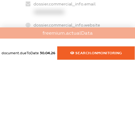
dossier.commercial_info.email
XXXXXXXXXX
dossier.commercial_info.website
freemium.actualData
XXXXXXXXXX
dossier.commercial_info.activity
document.dueToDate
30.04.26
SEARCH.ONMONITORING
XXXXXXXXXX
freemium.exampleText_1
freemium.exampleText_2
freemium.anonymousPerSearch2
FREEMIUM.DETAILS
FREEMIUM.REGISTER