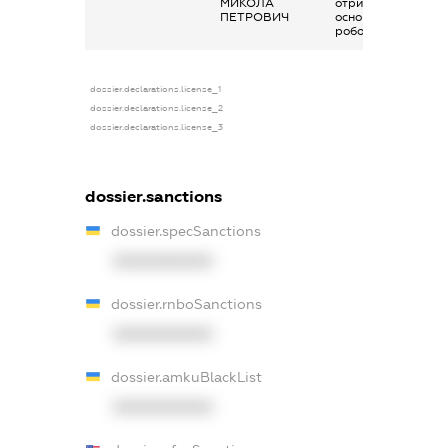
МИКОЛА
отримана за
ПЕТРОВИЧ
основним місцем
роботи
dossier.declarations.license_1
dossier.declarations.license_2
dossier.declarations.license_3
dossier.sanctions
dossier.specSanctions
XXXXXXXXXX
dossier.rnboSanctions
XXXXXXXXXX
dossier.amkuBlackList
XXXXXXXXXX