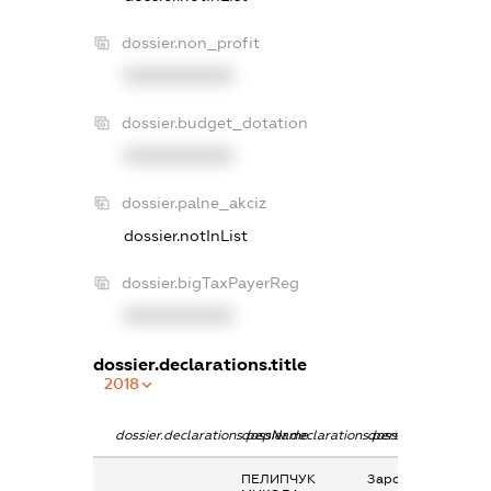
dossier.non_profit
XXXXXXXXXX
dossier.budget_dotation
XXXXXXXXXX
dossier.palne_akciz
dossier.notInList
dossier.bigTaxPayerReg
XXXXXXXXXX
dossier.declarations.title
2018
dossier.declarations.pepName
dossier.declarations.personName
dossier.declaration
ПЕЛИПЧУК
Заробітна плата