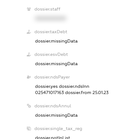
dossier.staff
XXXXXXXXXX
dossier.taxDebt
dossier.missingData
dossier.esvDebt
dossier.missingData
dossier.ndsPayer
dossier.yes
dossier.ndsInn
025471017163
dossier.from 25.01.23
dossier.ndsAnnul
dossier.missingData
dossier.single_tax_reg
dossier.notInList