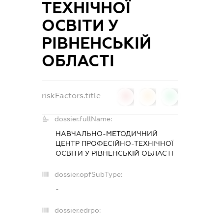
ТЕХНІЧНОЇ
ОСВІТИ У
РІВНЕНСЬКІЙ
ОБЛАСТІ
riskFactors.title
0
0
0
dossier.fullName:
НАВЧАЛЬНО-МЕТОДИЧНИЙ
ЦЕНТР ПРОФЕСІЙНО-ТЕХНІЧНОЇ
ОСВІТИ У РІВНЕНСЬКІЙ ОБЛАСТІ
dossier.opfSubType:
-
dossier.edrpo: