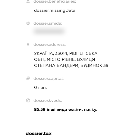
dossier.beneficiaries:
dossier.missingData
dossier.smida:
XXXXXXXXXX
dossier.address:
УКРАЇНА, 33014, РІВНЕНСЬКА
ОБЛ., МІСТО РІВНЕ, ВУЛИЦЯ
СТЕПАНА БАНДЕРИ, БУДИНОК 39
dossier.capital:
0 грн.
dossier.kveds:
85.59
інші види освіти, н.в.і.у.
dossier.tax