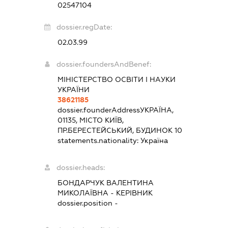
02547104
dossier.regDate:
02.03.99
dossier.foundersAndBenef:
МІНІСТЕРСТВО ОСВІТИ І НАУКИ
УКРАЇНИ
38621185
dossier.founderAddress
УКРАЇНА,
01135, МІСТО КИЇВ,
ПР.БЕРЕСТЕЙСЬКИЙ, БУДИНОК 10
statements.nationality:
Україна
dossier.heads:
БОНДАРЧУК ВАЛЕНТИНА
МИКОЛАЇВНА
-
КЕРІВНИК
dossier.position -