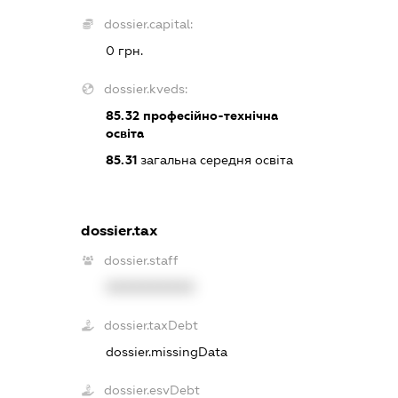
dossier.capital:
0 грн.
dossier.kveds:
85.32
професійно-технічна
освіта
85.31
загальна середня освіта
dossier.tax
dossier.staff
XXXXXXXXXX
dossier.taxDebt
dossier.missingData
dossier.esvDebt