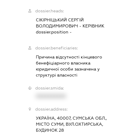
dossier.heads:
СІКІРНІЦЬКИЙ СЕРГІЙ
ВОЛОДИМИРОВИЧ
-
КЕРІВНИК
dossier.position -
dossier.beneficiaries:
Причина відсутності кінцевого
бенефіціарного власника
юридичної особи зазначена у
структурі власності
dossier.smida:
XXXXXXXXXX
dossier.address:
УКРАЇНА, 40007, СУМСЬКА ОБЛ.,
МІСТО СУМИ, ВУЛ.ОХТИРСЬКА,
БУДИНОК 28