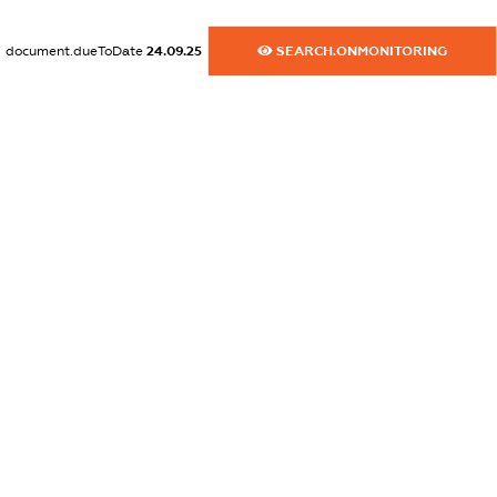
dossier.commercial_info.email
XXXXXXXXXX
document.dueToDate
24.09.25
SEARCH.ONMONITORING
dossier.commercial_info.website
XXXXXXXXXX
dossier.commercial_info.activity
XXXXXXXXXX
freemium.exampleText_1
freemium.exampleText_2
freemium.anonymousPerSearch2
FREEMIUM.DETAILS
FREEMIUM.REGISTER