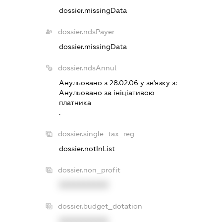
dossier.missingData
dossier.ndsPayer
dossier.missingData
dossier.ndsAnnul
Анульовано з 28.02.06 у зв'язку з:
Анульовано за iнiцiативою
платника
.
dossier.single_tax_reg
dossier.notInList
dossier.non_profit
XXXXXXXXXX
dossier.budget_dotation
XXXXXXXXXX