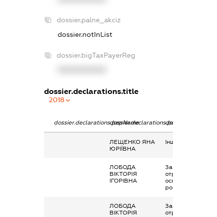
dossier.palne_akciz
dossier.notInList
dossier.bigTaxPayerReg
XXXXXXXXXX
dossier.declarations.title
2018
dossier.declarations.pepName
dossier.declarations.personName
dossier.declaratio
ЛЕЩЕНКО ЯНА
Інше, Стипенія
ЮРІЇВНА
ЛОБОДА
Заробітна плата
ВІКТОРІЯ
отримана за
ІГОРІВНА
основним місцем
роботи
ЛОБОДА
Заробітна плата
ВІКТОРІЯ
отримана за