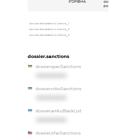
ІГОРІВНА
основним місцем
роботи
dossier.declarations.license_1
dossier.declarations.license_2
dossier.declarations.license_3
dossier.sanctions
dossier.specSanctions
XXXXXXXXXX
dossier.rnboSanctions
XXXXXXXXXX
dossier.amkuBlackList
XXXXXXXXXX
dossier.ofacSanctions