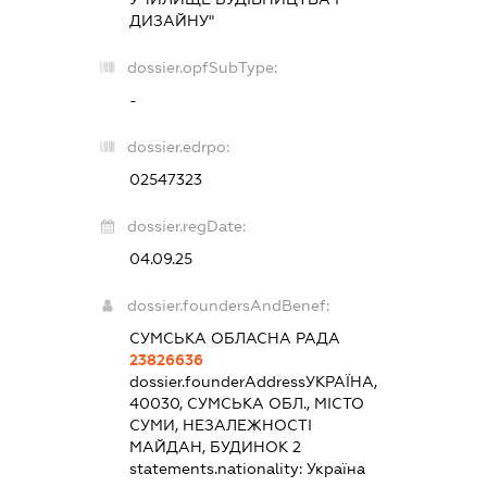
ДИЗАЙНУ"
dossier.opfSubType:
-
dossier.edrpo:
02547323
dossier.regDate:
04.09.25
dossier.foundersAndBenef:
СУМСЬКА ОБЛАСНА РАДА
23826636
dossier.founderAddress
УКРАЇНА,
40030, СУМСЬКА ОБЛ., МІСТО
СУМИ, НЕЗАЛЕЖНОСТІ
МАЙДАН, БУДИНОК 2
statements.nationality:
Україна