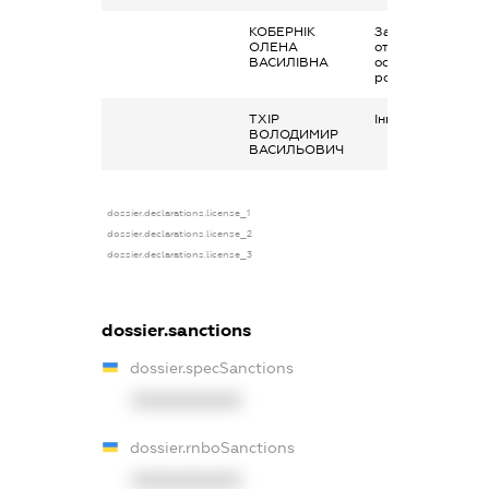
КОБЕРНІК
Заробітна плата
ОЛЕНА
отримана за
ВАСИЛІВНА
основним місцем
роботи
ТХІР
Інше, стипендія
ВОЛОДИМИР
ВАСИЛЬОВИЧ
dossier.declarations.license_1
dossier.declarations.license_2
dossier.declarations.license_3
dossier.sanctions
dossier.specSanctions
XXXXXXXXXX
dossier.rnboSanctions
XXXXXXXXXX