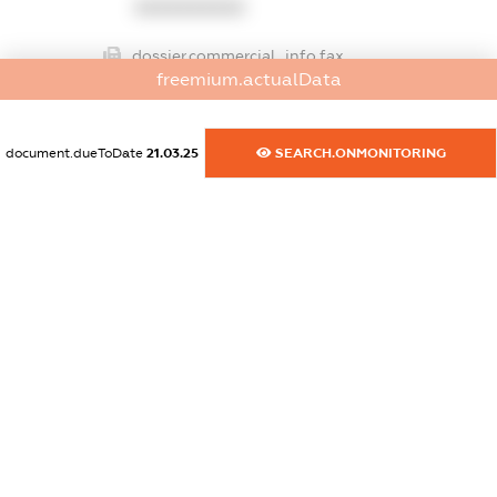
XXXXXXXXXX
dossier.commercial_info.fax
freemium.actualData
XXXXXXXXXX
dossier.commercial_info.email
document.dueToDate
21.03.25
SEARCH.ONMONITORING
XXXXXXXXXX
dossier.commercial_info.website
XXXXXXXXXX
dossier.commercial_info.activity
XXXXXXXXXX
freemium.exampleText_1
freemium.exampleText_2
freemium.anonymousPerSearch2
FREEMIUM.DETAILS