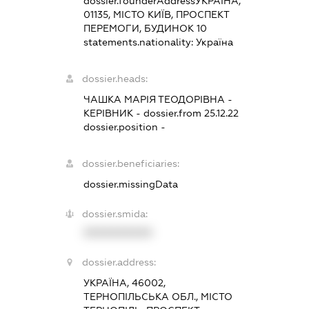
dossier.founderAddress
УКРАЇНА,
01135, МІСТО КИЇВ, ПРОСПЕКТ
ПЕРЕМОГИ, БУДИНОК 10
statements.nationality:
Україна
dossier.heads:
ЧАШКА МАРІЯ ТЕОДОРІВНА
-
КЕРІВНИК
- dossier.from 25.12.22
dossier.position -
dossier.beneficiaries:
dossier.missingData
dossier.smida:
XXXXXXXXXX
dossier.address:
УКРАЇНА, 46002,
ТЕРНОПІЛЬСЬКА ОБЛ., МІСТО