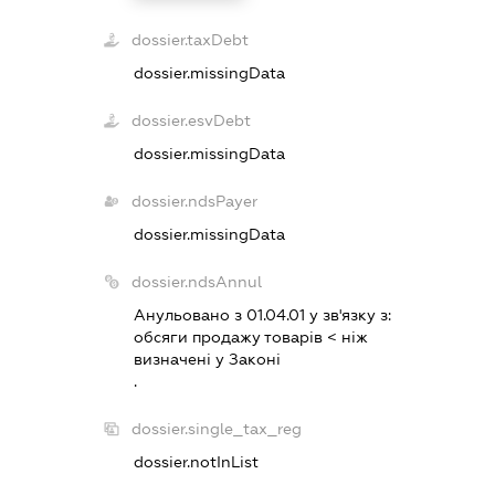
dossier.taxDebt
dossier.missingData
dossier.esvDebt
dossier.missingData
dossier.ndsPayer
dossier.missingData
dossier.ndsAnnul
Анульовано з 01.04.01 у зв'язку з:
обсяги продажу товарiв < нiж
визначенi у Законi
.
dossier.single_tax_reg
dossier.notInList