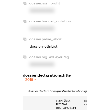
dossier.non_profit
XXXXXXXXXX
dossier.budget_dotation
XXXXXXXXXX
dossier.palne_akciz
dossier.notInList
dossier.bigTaxPayerReg
XXXXXXXXXX
dossier.declarations.title
2018
dossier.declarations.pepName
dossier.declarations.personName
dossier.declarati
ГОРЕЙДА
Інше, Сума
РУСЛАН
стипендії
ВІКТОРОВИЧ