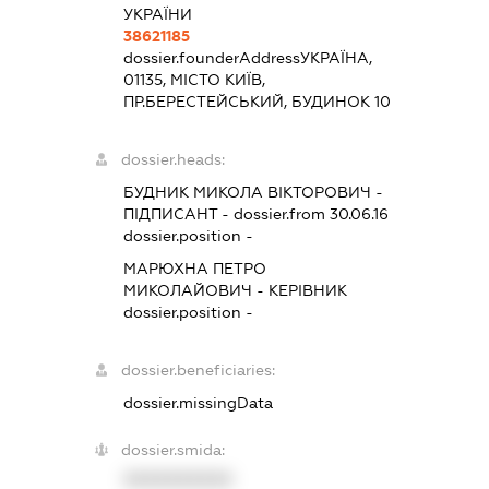
УКРАЇНИ
38621185
dossier.founderAddress
УКРАЇНА,
01135, МІСТО КИЇВ,
ПР.БЕРЕСТЕЙСЬКИЙ, БУДИНОК 10
dossier.heads:
БУДНИК МИКОЛА ВІКТОРОВИЧ
-
ПІДПИСАНТ
- dossier.from 30.06.16
dossier.position -
МАРЮХНА ПЕТРО
МИКОЛАЙОВИЧ
-
КЕРІВНИК
dossier.position -
dossier.beneficiaries:
dossier.missingData
dossier.smida:
XXXXXXXXXX