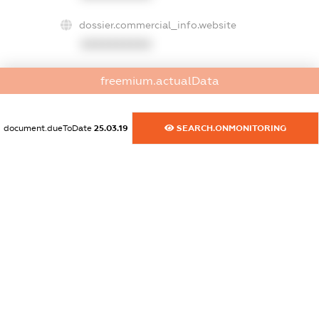
dossier.commercial_info.website
XXXXXXXXXX
dossier.commercial_info.activity
freemium.actualData
XXXXXXXXXX
document.dueToDate
25.03.19
SEARCH.ONMONITORING
freemium.exampleText_1
freemium.exampleText_2
freemium.anonymousPerSearch2
FREEMIUM.DETAILS
FREEMIUM.REGISTER