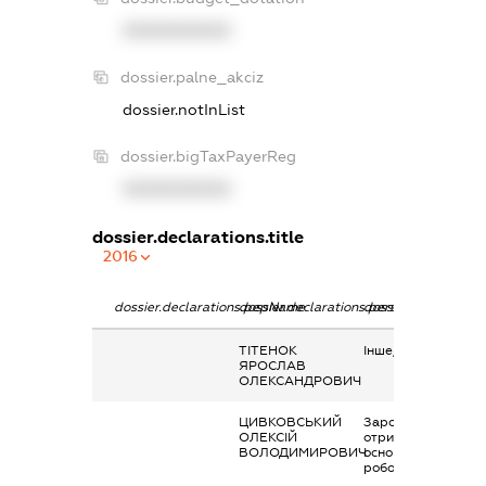
XXXXXXXXXX
dossier.palne_akciz
dossier.notInList
dossier.bigTaxPayerReg
XXXXXXXXXX
dossier.declarations.title
2016
dossier.declarations.pepName
dossier.declarations.personName
dossier.declaration
ТІТЕНОК
Інше, Стипендія
ЯРОСЛАВ
ОЛЕКСАНДРОВИЧ
ЦИВКОВСЬКИЙ
Заробітна плата
ОЛЕКСІЙ
отримана за
ВОЛОДИМИРОВИЧ
основним місцем
роботи