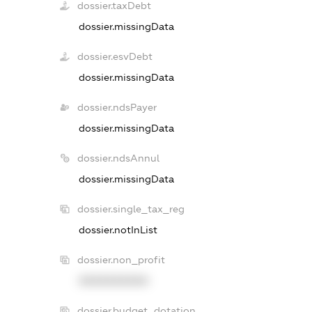
dossier.taxDebt
dossier.missingData
dossier.esvDebt
dossier.missingData
dossier.ndsPayer
dossier.missingData
dossier.ndsAnnul
dossier.missingData
dossier.single_tax_reg
dossier.notInList
dossier.non_profit
XXXXXXXXXX
dossier.budget_dotation