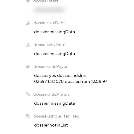
dossier.staff
XXXXXXXXXX
dossier.taxDebt
dossier.missingData
dossier.esvDebt
dossier.missingData
dossier.ndsPayer
dossier.yes
dossier.ndsInn
025974313078
dossier.from 12.08.97
dossier.ndsAnnul
dossier.missingData
dossier.single_tax_reg
dossier.notInList