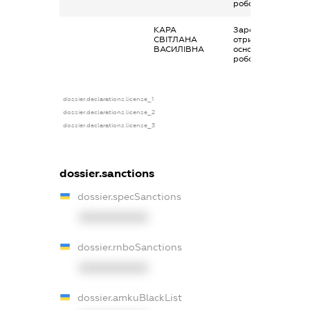
роботи
КАРА
Заробітна плата
СВІТЛАНА
отримана за
ВАСИЛІВНА
основним місцем
роботи
dossier.declarations.license_1
dossier.declarations.license_2
dossier.declarations.license_3
dossier.sanctions
dossier.specSanctions
XXXXXXXXXX
dossier.rnboSanctions
XXXXXXXXXX
dossier.amkuBlackList