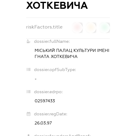
ХОТКЕВИЧА
riskFactors.title
0
0
0
dossier.fullName:
МІСЬКИЙ ПАЛАЦ КУЛЬТУРИ ІМЕНІ
ГНАТА ХОТКЕВИЧА
dossier.opfSubType:
-
dossier.edrpo:
02597433
dossier.regDate:
26.03.97