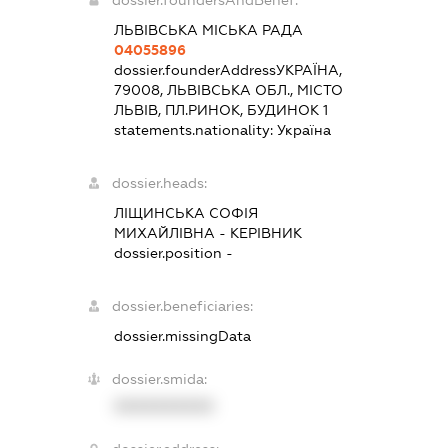
dossier.foundersAndBenef:
ЛЬВІВСЬКА МІСЬКА РАДА
04055896
dossier.founderAddress
УКРАЇНА,
79008, ЛЬВІВСЬКА ОБЛ., МІСТО
ЛЬВІВ, ПЛ.РИНОК, БУДИНОК 1
statements.nationality:
Україна
dossier.heads:
ЛІЩИНСЬКА СОФІЯ
МИХАЙЛІВНА
-
КЕРІВНИК
dossier.position -
dossier.beneficiaries:
dossier.missingData
dossier.smida:
XXXXXXXXXX