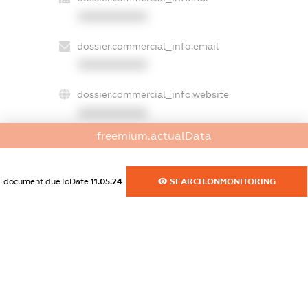
XXXXXXXXXX
dossier.commercial_info.email
XXXXXXXXXX
dossier.commercial_info.website
XXXXXXXXXX
freemium.actualData
dossier.commercial_info.activity
XXXXXXXXXX
document.dueToDate
11.05.24
SEARCH.ONMONITORING
freemium.exampleText_1
freemium.exampleText_2
freemium.anonymousPerSearch2
FREEMIUM.DETAILS
FREEMIUM.REGISTER