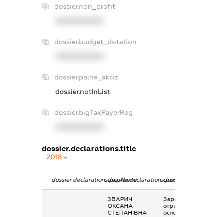
dossier.non_profit
XXXXXXXXXX
dossier.budget_dotation
XXXXXXXXXX
dossier.palne_akciz
dossier.notInList
dossier.bigTaxPayerReg
XXXXXXXXXX
dossier.declarations.title
2018
dossier.declarations.pepName
dossier.declarations.personName
dossier.declaratio
ЗВАРИЧ
Заробітна плата
ОКСАНА
отримана за
СТЕПАНІВНА
основним місцем