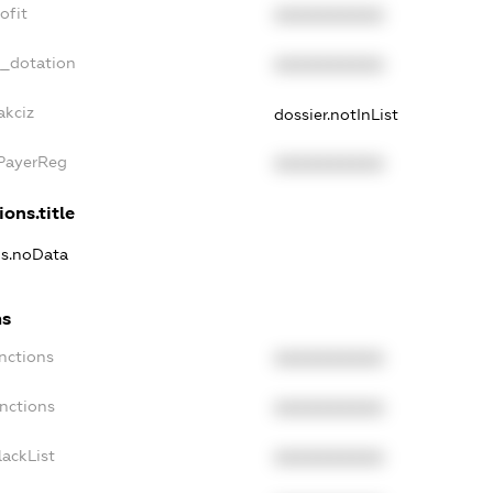
ofit
XXXXXXXXXX
t_dotation
XXXXXXXXXX
akciz
dossier.notInList
xPayerReg
XXXXXXXXXX
ions.title
ns.noData
ns
nctions
XXXXXXXXXX
anctions
XXXXXXXXXX
lackList
XXXXXXXXXX