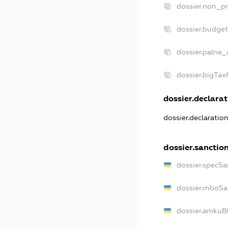
dossier.non_pr
dossier.budge
dossier.palne_
dossier.bigTa
dossier.declarat
dossier.declaratio
dossier.sanctio
dossier.specSa
dossier.rnboS
dossier.amkuB