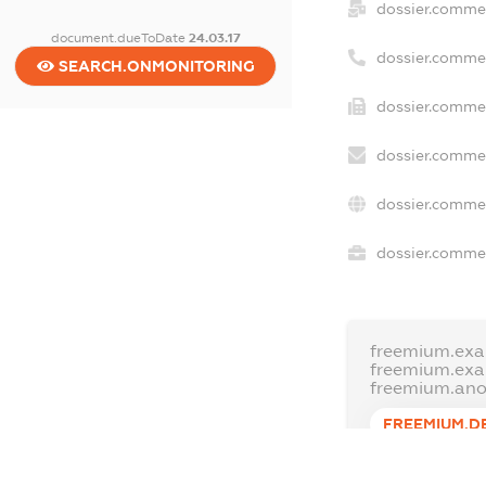
dossier.comme
document.dueToDate
24.03.17
dossier.comme
SEARCH.ONMONITORING
dossier.commer
dossier.commer
dossier.commer
dossier.commer
freemium.exa
freemium.ex
freemium.an
FREEMIUM.D