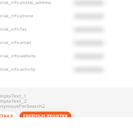
rcial_info.postal_address
XXXXXXXXXX
rcial_info.phone
XXXXXXXXXX
cial_info.fax
XXXXXXXXXX
cial_info.email
XXXXXXXXXX
cial_info.website
XXXXXXXXXX
cial_info.activity
XXXXXXXXXX
mpleText_1
ampleText_2
onymousPerSearch2
ETAILS
FREEMIUM.REGISTER