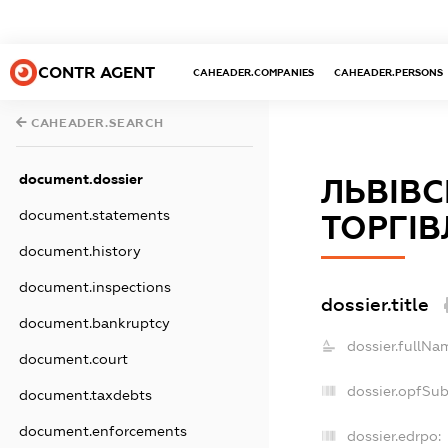
CONTR AGENT
CAHEADER.COMPANIES
CAHEADER.PERSONS
CAHEADER.SEARCH
document.dossier
ЛЬВІВС
document.statements
ТОРГІВ
document.history
document.inspections
dossier.title
document.bankruptcy
dossier.fullNa
document.court
dossier.opfSu
document.taxdebts
document.enforcements
dossier.edrpo: