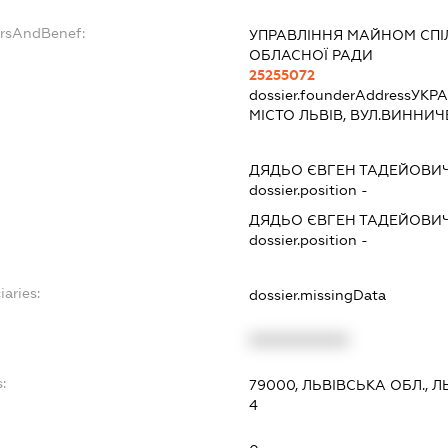
ersAndBenef:
УПРАВЛІННЯ МАЙНОМ СПІЛ
ОБЛАСНОЇ РАДИ
25255072
dossier.founderAddress
УКРА
МІСТО ЛЬВІВ, ВУЛ.ВИННИЧ
ДЯДЬО ЄВГЕН ТАДЕЙОВИ
dossier.position -
ДЯДЬО ЄВГЕН ТАДЕЙОВИ
dossier.position -
iaries:
dossier.missingData
XXXXXXXXXX
:
79000, ЛЬВІВСЬКА ОБЛ., 
4