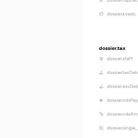
dossier.kveds:
dossier.tax
dossier.staff
dossier.taxDeb
dossier.esvDe
dossier.ndsPay
dossier.ndsAn
dossier.single