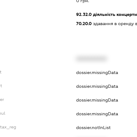
0 грн.
92.32.0
діяльність концертн
70.20.0
здавання в оренду 
XXXXXXXXXX
t
dossier.missingData
bt
dossier.missingData
er
dossier.missingData
nul
dossier.missingData
_tax_reg
dossier.notInList