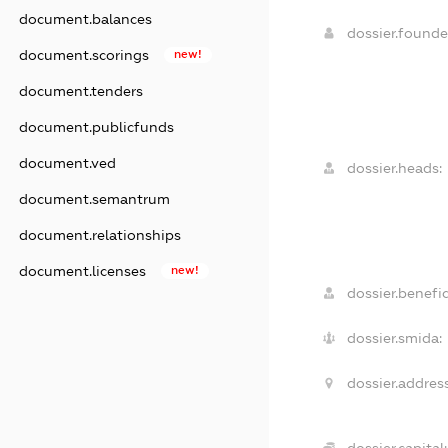
document.balances
dossier.found
document.scorings
new!
document.tenders
document.publicfunds
document.ved
dossier.heads:
document.semantrum
document.relationships
document.licenses
new!
dossier.benefic
dossier.smida:
dossier.address
dossier.capital: