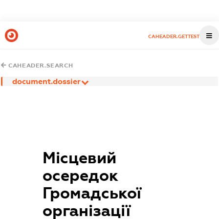
CAHEADER.GETTEST
CAHEADER.SEARCH
document.dossier
Місцевий
осередок
Громадської
організації