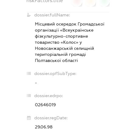
riskFactors.title
0
0
0
dossier.fullName:
Місцевий осередок Громадської
організації «Всеукраїнське
фізкультурно-спортивне
товариство «Колос» у
Новосанжарській селищній
територіальній громаді
Полтавської області
dossier.opfSubType:
-
dossier.edrpo:
02646019
dossier.regDate:
29.06.98