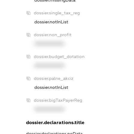
dossier.single_tax_reg
dossier.notInList
dossier.non_profit
XXXXXXXXXX
dossier.budget_dotation
XXXXXXXXXX
dossier.palne_akciz
dossier.notInList
dossier.bigTaxPayerReg
XXXXXXXXXX
dossier.declarations.title
dossier.declarations.noData