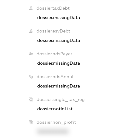
dossier.taxDebt
dossier.missingData
dossier.esvDebt
dossier.missingData
dossier.ndsPayer
dossier.missingData
dossier.ndsAnnul
dossier.missingData
dossier.single_tax_reg
dossier.notInList
dossier.non_profit
XXXXXXXXXX