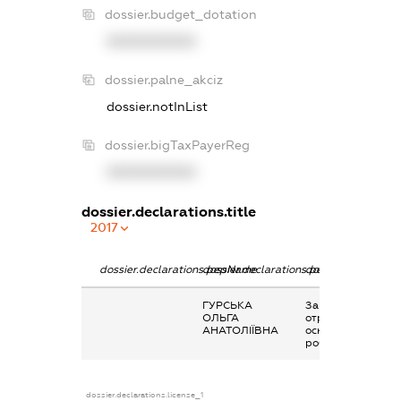
dossier.budget_dotation
XXXXXXXXXX
dossier.palne_akciz
dossier.notInList
dossier.bigTaxPayerReg
XXXXXXXXXX
dossier.declarations.title
2017
dossier.declarations.pepName
dossier.declarations.personName
dossier.declaratio
ГУРСЬКА
Заробітна плата
ОЛЬГА
отримана за
АНАТОЛІЇВНА
основним місцем
роботи
dossier.declarations.license_1