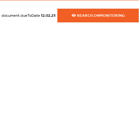
XXXXXXXXXX
document.dueToDate
12.02.23
SEARCH.ONMONITORING
dossier.commercial_info.activity
XXXXXXXXXX
freemium.exampleText_1
freemium.exampleText_2
freemium.anonymousPerSearch2
FREEMIUM.DETAILS
FREEMIUM.REGISTER