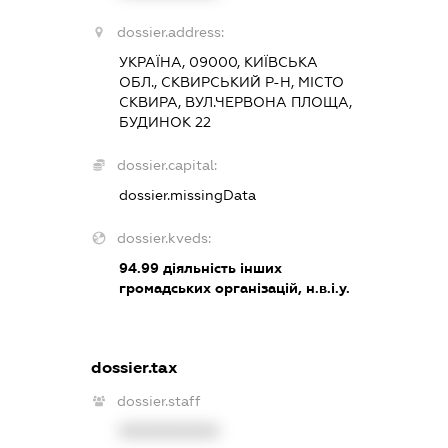
dossier.address:
УКРАЇНА, 09000, КИЇВСЬКА
ОБЛ., СКВИРСЬКИЙ Р-Н, МІСТО
СКВИРА, ВУЛ.ЧЕРВОНА ПЛОЩА,
БУДИНОК 22
dossier.capital:
dossier.missingData
dossier.kveds:
94.99
діяльність інших
громадських організацій, н.в.і.у.
dossier.tax
dossier.staff
XXXXXXXXXX