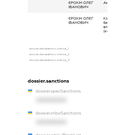
ЄРОХІН ОЛЕГ
Акції
ІВАНОВИЧ
ЄРОХІН ОЛЕГ
Кінцевий
ІВАНОВИЧ
бенефіціарний
власник
(контролер)
dossier.declarations.license_1
dossier.declarations.license_2
dossier.declarations.license_3
dossier.sanctions
dossier.specSanctions
XXXXXXXXXX
dossier.rnboSanctions
XXXXXXXXXX