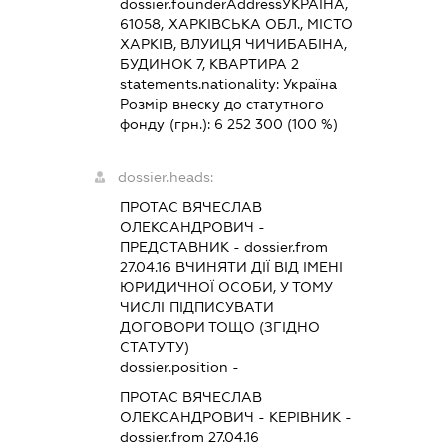
dossier.founderAddress
УКРАЇНА,
61058, ХАРКІВСЬКА ОБЛ., МІСТО
ХАРКІВ, ВЛУИЦЯ ЧИЧИБАБІНА,
БУДИНОК 7, КВАРТИРА 2
statements.nationality:
Україна
Розмір внеску до статутного
фонду (грн.):
6 252 300
(100 %)
dossier.heads:
ПРОТАС ВЯЧЕСЛАВ
ОЛЕКСАНДРОВИЧ
-
ПРЕДСТАВНИК
- dossier.from
27.04.16
ВЧИНЯТИ ДІЇ ВІД ІМЕНІ
ЮРИДИЧНОЇ ОСОБИ, У ТОМУ
ЧИСЛІ ПІДПИСУВАТИ
ДОГОВОРИ ТОЩО (ЗГІДНО
СТАТУТУ)
dossier.position -
ПРОТАС ВЯЧЕСЛАВ
ОЛЕКСАНДРОВИЧ
-
КЕРІВНИК
-
dossier.from 27.04.16