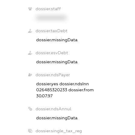
dossier.staff
XXXXXXXXXX
dossier.taxDebt
dossier.missingData
dossier.esvDebt
dossier.missingData
dossier.ndsPayer
dossier.yes
dossier.ndsInn
026485320233
dossier.from
30.07.97
dossier.ndsAnnul
dossier.missingData
dossier.single_tax_reg