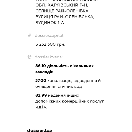
ОБЛ., ХАРКІВСЬКИЙ Р-Н,
СЕЛИЩЕ РАЙ-ОЛЕНІВКА,
ВУЛИЦЯ РАЙ-ОЛЕНІВСЬКА,
БУДИНОК 1-А
dossier.capital:
6 252 300 грн.
dossier.kveds:
86.10
діяльність лікарняних
закладів
37.00
каналізація, відведення й
очищення стічних вод
82.99
надання інших
допоміжних комерційних послуг,
н.в.і.у.
dossier.tax