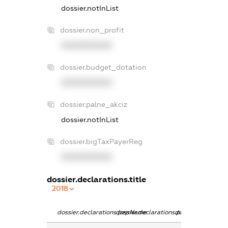
dossier.notInList
dossier.non_profit
XXXXXXXXXX
dossier.budget_dotation
XXXXXXXXXX
dossier.palne_akciz
dossier.notInList
dossier.bigTaxPayerReg
XXXXXXXXXX
dossier.declarations.title
2018
dossier.declarations.pepName
dossier.declarations.personName
dossier.declarati