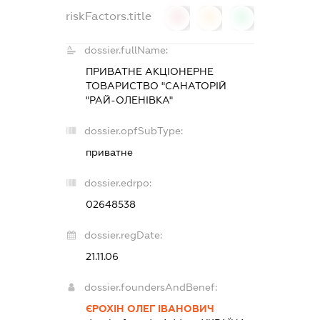
riskFactors.title
0
0
0
dossier.fullName:
ПРИВАТНЕ АКЦІОНЕРНЕ
ТОВАРИСТВО "САНАТОРІЙ
"РАЙ-ОЛЕНІВКА"
dossier.opfSubType:
приватне
dossier.edrpo:
02648538
dossier.regDate:
21.11.06
dossier.foundersAndBenef:
ЄРОХІН ОЛЕГ ІВАНОВИЧ