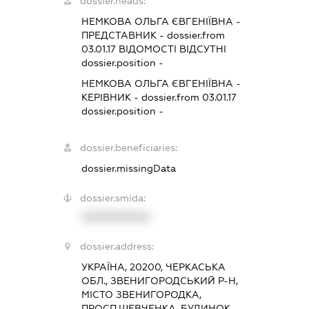
dossier.heads:
НЕМКОВА ОЛЬГА ЄВГЕНІЇВНА
-
ПРЕДСТАВНИК
- dossier.from
03.01.17
ВІДОМОСТІ ВІДСУТНІ
dossier.position -
НЕМКОВА ОЛЬГА ЄВГЕНІЇВНА
-
КЕРІВНИК
- dossier.from 03.01.17
dossier.position -
dossier.beneficiaries:
dossier.missingData
dossier.smida:
XXXXXXXXXX
dossier.address:
УКРАЇНА, 20200, ЧЕРКАСЬКА
ОБЛ., ЗВЕНИГОРОДСЬКИЙ Р-Н,
МІСТО ЗВЕНИГОРОДКА,
ПРОСП.ШЕВЧЕНКА, БУДИНОК