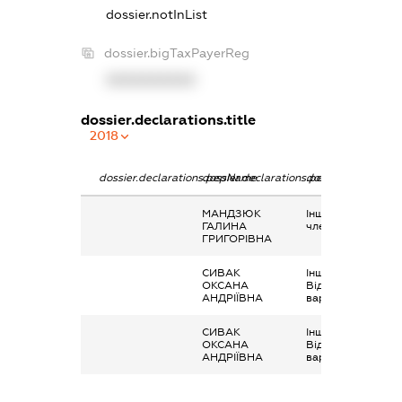
dossier.notInList
dossier.bigTaxPayerReg
XXXXXXXXXX
dossier.declarations.title
2018
dossier.declarations.pepName
dossier.declarations.personName
dossier.declaratio
МАНДЗЮК
Інше, Виплати дл
ГАЛИНА
членів спілки
ГРИГОРІВНА
СИВАК
Інше,
ОКСАНА
Відшкодування
АНДРІЇВНА
вартості квитка
СИВАК
Інше,
ОКСАНА
Відшкодування
АНДРІЇВНА
вартості квитка