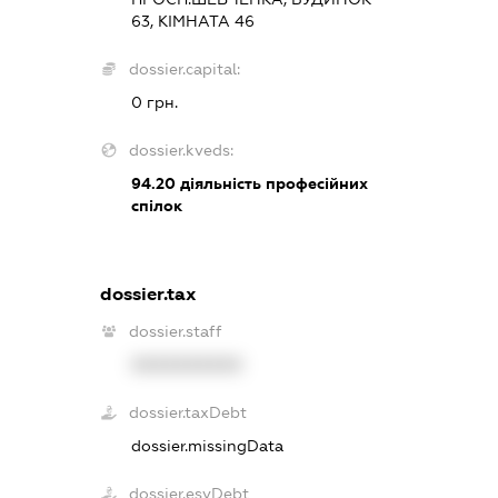
63, КІМНАТА 46
dossier.capital:
0 грн.
dossier.kveds:
94.20
діяльність професійних
спілок
dossier.tax
dossier.staff
XXXXXXXXXX
dossier.taxDebt
dossier.missingData
dossier.esvDebt