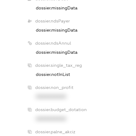
dossier.missingData
dossier.ndsPayer
dossier.missingData
dossier.ndsAnnul
dossier.missingData
dossier.single_tax_reg
dossier.notInList
dossier.non_profit
XXXXXXXXXX
dossier.budget_dotation
XXXXXXXXXX
dossier.palne_akciz