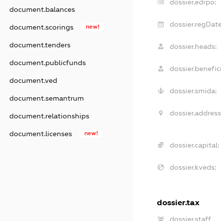
dossier.edrpo:
document.balances
dossier.regDate
document.scorings
new!
document.tenders
dossier.heads:
document.publicfunds
dossier.benefici
document.ved
dossier.smida:
document.semantrum
dossier.address
document.relationships
document.licenses
new!
dossier.capital:
dossier.kveds:
dossier.tax
dossier.staff