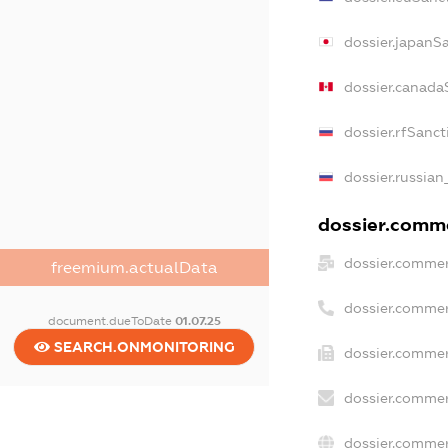
dossier.japanS
dossier.canada
dossier.rfSanct
dossier.russian
dossier.comme
dossier.commer
freemium.actualData
dossier.commer
document.dueToDate
01.07.25
SEARCH.ONMONITORING
dossier.commer
dossier.commer
dossier.commer