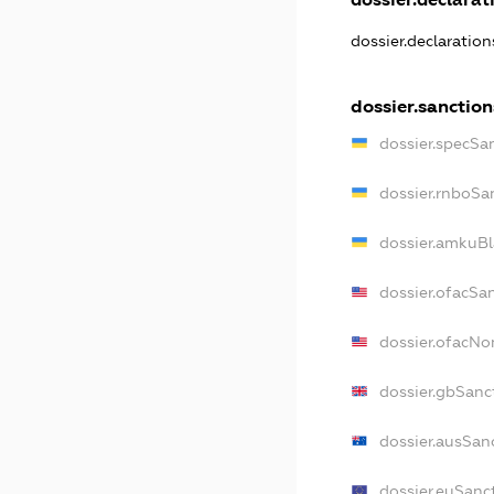
dossier.declaratio
dossier.sanction
dossier.specSa
dossier.rnboSa
dossier.amkuBl
dossier.ofacSa
dossier.ofacN
dossier.gbSanc
dossier.ausSan
dossier.euSanc