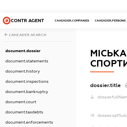
CONTR AGENT
CAHEADER.COMPANIES
CAHEADER.PERSONS
CAHEADER.SEARCH
МІСЬКА
document.dossier
СПОРТИ
document.statements
document.history
document.inspections
dossier.title
document.bankruptcy
dossier.fullNam
document.court
document.taxdebts
dossier.opfSub
document.enforcements