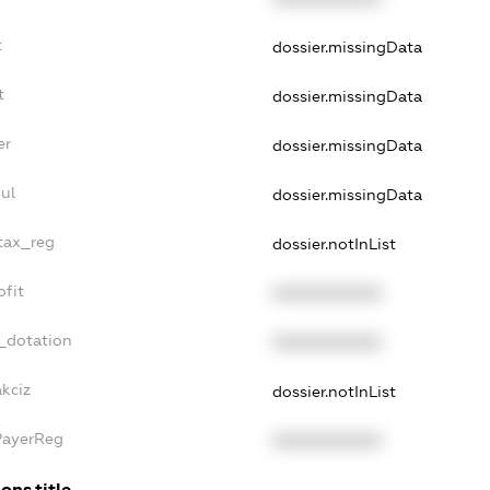
t
dossier.missingData
t
dossier.missingData
er
dossier.missingData
ul
dossier.missingData
_tax_reg
dossier.notInList
ofit
XXXXXXXXXX
_dotation
XXXXXXXXXX
kciz
dossier.notInList
PayerReg
XXXXXXXXXX
ons.title