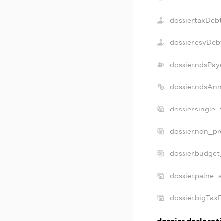
dossier.taxDeb
dossier.esvDeb
dossier.ndsPay
dossier.ndsAnn
dossier.single
dossier.non_pr
dossier.budget
dossier.palne_a
dossier.bigTax
dossier.declarati