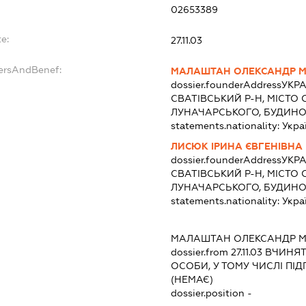
02653389
e:
27.11.03
dersAndBenef:
МАЛАШТАН ОЛЕКСАНДР 
dossier.founderAddress
УКРА
СВАТІВСЬКИЙ Р-Н, МІСТО 
ЛУНАЧАРСЬКОГО, БУДИНОК
statements.nationality:
Укра
ЛИСЮК ІРИНА ЄВГЕНІВНА
dossier.founderAddress
УКРА
СВАТІВСЬКИЙ Р-Н, МІСТО 
ЛУНАЧАРСЬКОГО, БУДИНОК
statements.nationality:
Укра
МАЛАШТАН ОЛЕКСАНДР 
dossier.from 27.11.03
ВЧИНЯТИ
ОСОБИ, У ТОМУ ЧИСЛІ П
(НЕМАЄ)
dossier.position -