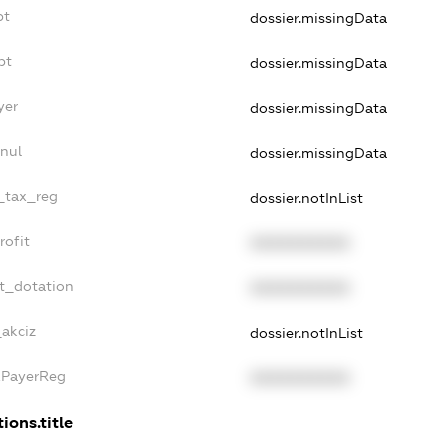
bt
dossier.missingData
bt
dossier.missingData
yer
dossier.missingData
nul
dossier.missingData
e_tax_reg
dossier.notInList
rofit
XXXXXXXXXX
et_dotation
XXXXXXXXXX
_akciz
dossier.notInList
xPayerReg
XXXXXXXXXX
ions.title