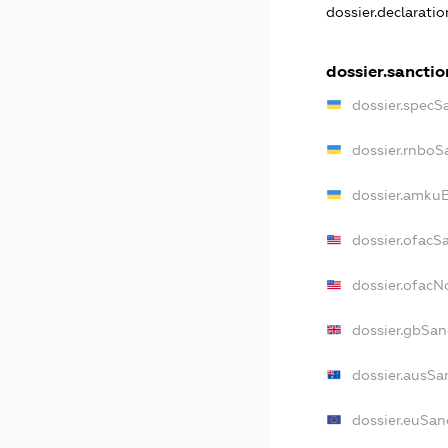
dossier.declarati
dossier.sanctio
dossier.specS
dossier.rnboS
dossier.amkuB
dossier.ofacS
dossier.ofac
dossier.gbSan
dossier.ausSa
dossier.euSan