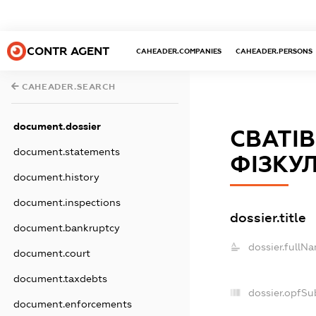
CONTR AGENT
CAHEADER.COMPANIES
CAHEADER.PERSONS
CAHEADER.SEARCH
document.dossier
СВАТІ
document.statements
ФІЗКУ
document.history
document.inspections
dossier.title
document.bankruptcy
dossier.fullN
document.court
document.taxdebts
dossier.opfSu
document.enforcements