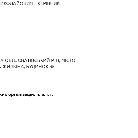
МИКОЛАЙОВИЧ
-
КЕРІВНИК
-
А ОБЛ., СВАТІВСЬКИЙ Р-Н, МІСТО
 ЖИЛКІНА, БУДИНОК 35
х організацій, н. в. і. г.