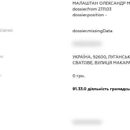
МАЛАШТАН ОЛЕКСАНДР 
dossier.from 27.11.03
dossier.position -
ciaries:
dossier.missingData
XXXXXXXXXX
s:
УКРАЇНА, 92600, ЛУГАНСЬК
СВАТОВЕ, ВУЛИЦЯ МАКАРА
:
0 грн.
91.33.0
діяльність громадськи
XXXXXXXXXX