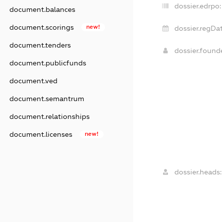
dossier.edrpo:
document.balances
document.scorings
new!
dossier.regDat
document.tenders
dossier.foun
document.publicfunds
document.ved
document.semantrum
document.relationships
document.licenses
new!
dossier.heads: