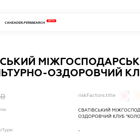
BETA
CAHEADER.PERSSEARCH
ВСЬКИЙ МІЖГОСПОДАРСЬ
ЛЬТУРНО-ОЗДОРОВЧИЙ КЛ
riskFactors.title
0
ame:
СВАТІВСЬКИЙ МІЖГОСПОД
ОЗДОРОВЧИЙ КЛУБ "КОЛО
bType:
-