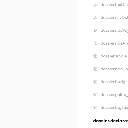
dossier.taxDe
dossier.esvDe
dossier.ndsPa
dossier.ndsAn
dossier.singl
dossier.non_p
dossier.budg
dossier.palne
dossier.bigTa
dossier.declarat