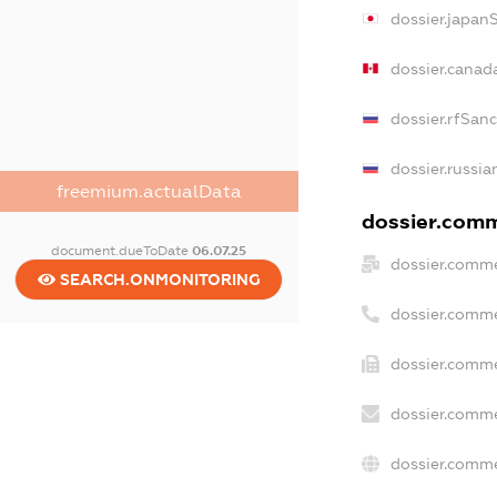
dossier.japan
dossier.canad
dossier.rfSan
dossier.russia
freemium.actualData
dossier.comme
document.dueToDate
06.07.25
dossier.comme
SEARCH.ONMONITORING
dossier.comme
dossier.comme
dossier.comme
dossier.comme