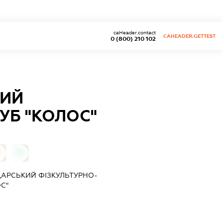
caHeader.contact
CAHEADER.GETTEST
0 (800) 210 102
КИЙ
УБ "КОЛОС"
0
0
АРСЬКИЙ ФІЗКУЛЬТУРНО-
С"