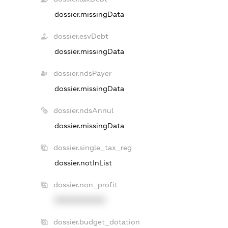
dossier.missingData
dossier.esvDebt
dossier.missingData
dossier.ndsPayer
dossier.missingData
dossier.ndsAnnul
dossier.missingData
dossier.single_tax_reg
dossier.notInList
dossier.non_profit
XXXXXXXXXX
dossier.budget_dotation