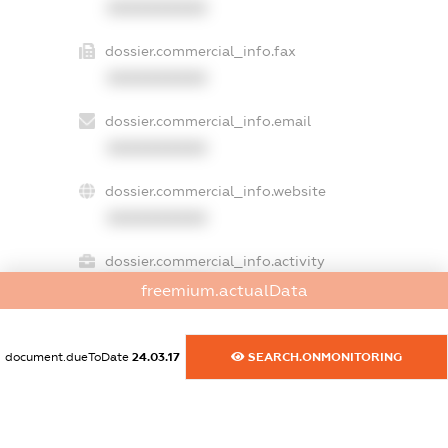
XXXXXXXXXX
dossier.commercial_info.fax
XXXXXXXXXX
dossier.commercial_info.email
XXXXXXXXXX
dossier.commercial_info.website
XXXXXXXXXX
dossier.commercial_info.activity
XXXXXXXXXX
freemium.actualData
document.dueToDate
24.03.17
SEARCH.ONMONITORING
freemium.exampleText_1
freemium.exampleText_2
freemium.anonymousPerSearch2
FREEMIUM.DETAILS