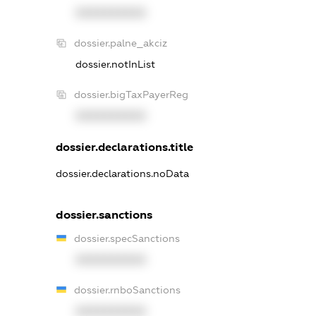
XXXXXXXXXX
dossier.palne_akciz
dossier.notInList
dossier.bigTaxPayerReg
XXXXXXXXXX
dossier.declarations.title
dossier.declarations.noData
dossier.sanctions
dossier.specSanctions
XXXXXXXXXX
dossier.rnboSanctions
XXXXXXXXXX