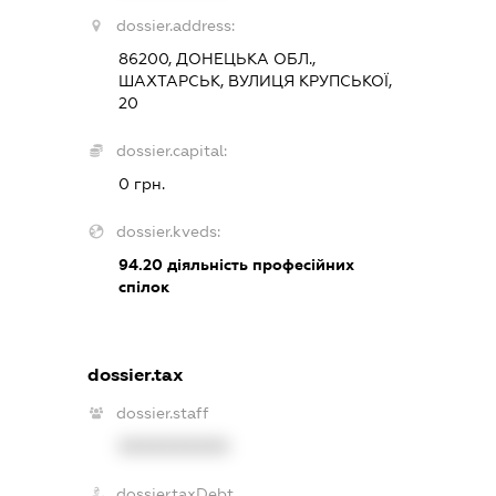
dossier.address:
86200, ДОНЕЦЬКА ОБЛ.,
ШАХТАРСЬК, ВУЛИЦЯ КРУПСЬКОЇ,
20
dossier.capital:
0 грн.
dossier.kveds:
94.20
діяльність професійних
спілок
dossier.tax
dossier.staff
XXXXXXXXXX
dossier.taxDebt