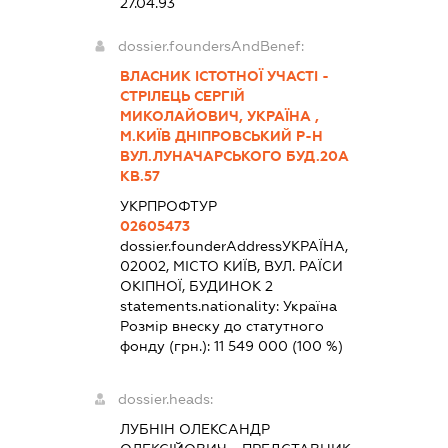
27.04.93
dossier.foundersAndBenef:
ВЛАСНИК ІСТОТНОЇ УЧАСТІ -
СТРІЛЕЦЬ СЕРГІЙ
МИКОЛАЙОВИЧ, УКРАЇНА ,
М.КИЇВ ДНІПРОВСЬКИЙ Р-Н
ВУЛ.ЛУНАЧАРСЬКОГО БУД.20А
КВ.57
УКРПРОФТУР
02605473
dossier.founderAddress
УКРАЇНА,
02002, МІСТО КИЇВ, ВУЛ. РАЇСИ
ОКІПНОЇ, БУДИНОК 2
statements.nationality:
Україна
Розмір внеску до статутного
фонду (грн.):
11 549 000
(100 %)
dossier.heads:
ЛУБНІН ОЛЕКСАНДР