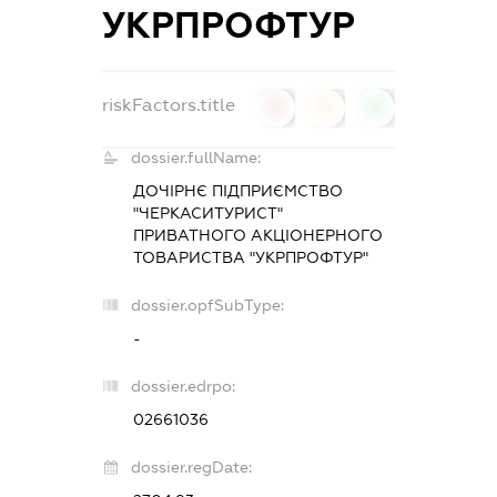
УКРПРОФТУР
riskFactors.title
0
0
0
dossier.fullName:
ДОЧІРНЄ ПІДПРИЄМСТВО
"ЧЕРКАСИТУРИСТ"
ПРИВАТНОГО АКЦІОНЕРНОГО
ТОВАРИСТВА "УКРПРОФТУР"
dossier.opfSubType:
-
dossier.edrpo:
02661036
dossier.regDate: