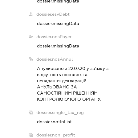
dossier.missingData
dossier.esvDebt
dossier.missingData
dossier.ndsPayer
dossier.missingData
dossier.ndsAnnul
Анульовано з 22.07.20 у зв'язку з:
вiдсутнiсть поставок та
ненадання декларацiй
АНУЛЬОВАНО ЗА
САМОСТIЙНИМ РIШЕННЯМ
КОНТРОЛЮЮЧОГО ОРГАНУ.
dossier.single_tax_reg
dossier.notInList
dossier.non_profit