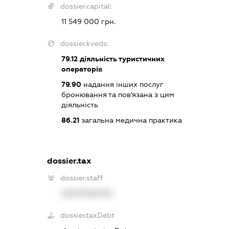
dossier.capital:
11 549 000 грн.
dossier.kveds:
79.12
діяльність туристичних
операторів
79.90
надання інших послуг
бронювання та пов'язана з цим
діяльність
86.21
загальна медична практика
dossier.tax
dossier.staff
XXXXXXXXXX
dossier.taxDebt