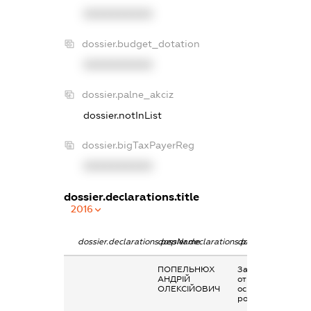
XXXXXXXXXX
dossier.budget_dotation
XXXXXXXXXX
dossier.palne_akciz
dossier.notInList
dossier.bigTaxPayerReg
XXXXXXXXXX
dossier.declarations.title
2016
dossier.declarations.pepName
dossier.declarations.personName
dossier.declaratio
ПОПЕЛЬНЮХ
Заробітна плата
АНДРІЙ
отримана за
ОЛЕКСІЙОВИЧ
основним місцем
роботи