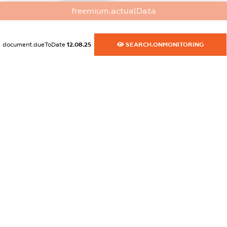
freemium.actualData
dossier.commercial_info.website
XXXXXXXXXX
document.dueToDate
12.08.25
SEARCH.ONMONITORING
dossier.commercial_info.activity
XXXXXXXXXX
freemium.exampleText_1
freemium.exampleText_2
freemium.anonymousPerSearch2
FREEMIUM.DETAILS
FREEMIUM.REGISTER