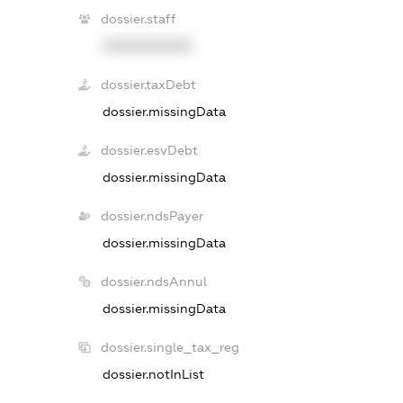
dossier.staff
XXXXXXXXXX
dossier.taxDebt
dossier.missingData
dossier.esvDebt
dossier.missingData
dossier.ndsPayer
dossier.missingData
dossier.ndsAnnul
dossier.missingData
dossier.single_tax_reg
dossier.notInList