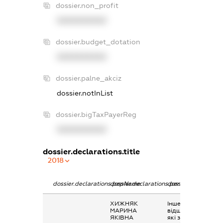
dossier.non_profit
XXXXXXXXXX
dossier.budget_dotation
XXXXXXXXXX
dossier.palne_akciz
dossier.notInList
dossier.bigTaxPayerReg
XXXXXXXXXX
dossier.declarations.title
2018
dossier.declarations.pepName
dossier.declarations.personName
dossier.declaration
ХИЖНЯК
Інше, виплати чи
МАРИНА
відшкодування,
ЯКІВНА
які здійснюються