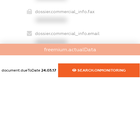
dossier.commercial_info.fax
XXXXXXXXXX
dossier.commercial_info.email
XXXXXXXXXX
freemium.actualData
dossier.commercial_info.website
XXXXXXXXXX
document.dueToDate
24.03.17
SEARCH.ONMONITORING
dossier.commercial_info.activity
XXXXXXXXXX
freemium.exampleText_1
freemium.exampleText_2
freemium.anonymousPerSearch2
FREEMIUM.DETAILS