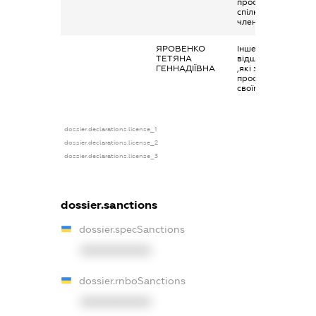
професійними
спілками своїм
членам
ЯРОВЕНКО
Інше, виплати чи
ТЕТЯНА
відшкодування
ГЕННАДІЇВНА
,які здійснюються
профспілками
своїм членам
dossier.declarations.license_1
dossier.declarations.license_2
dossier.declarations.license_3
dossier.sanctions
dossier.specSanctions
XXXXXXXXXX
dossier.rnboSanctions
XXXXXXXXXX