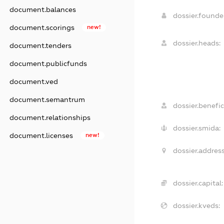
document.balances
dossier.found
document.scorings
new!
dossier.heads:
document.tenders
document.publicfunds
document.ved
document.semantrum
dossier.benefic
document.relationships
dossier.smida:
document.licenses
new!
dossier.address
dossier.capital:
dossier.kveds: