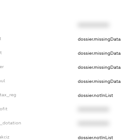
XXXXXXXXXX
t
dossier.missingData
t
dossier.missingData
er
dossier.missingData
nul
dossier.missingData
_tax_reg
dossier.notInList
ofit
XXXXXXXXXX
t_dotation
XXXXXXXXXX
akciz
dossier.notInList