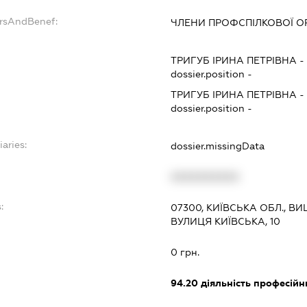
ersAndBenef:
ЧЛЕНИ ПРОФСПІЛКОВОЇ ОР
ТРИГУБ ІРИНА ПЕТРІВНА
dossier.position -
ТРИГУБ ІРИНА ПЕТРІВНА
dossier.position -
iaries:
dossier.missingData
XXXXXXXXXX
:
07300, КИЇВСЬКА ОБЛ., 
ВУЛИЦЯ КИЇВСЬКА, 10
0 грн.
94.20
діяльність професійн