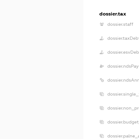
dossier.tax
dossier.staff
dossier.taxDeb
dossier.esvDeb
dossier.ndsPay
dossier.ndsAn
dossier.single
dossier.non_pr
dossier.budge
dossier.palne_