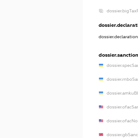
dossier.bigTa
dossier.declarati
dossier.declaratio
dossier.sanctio
dossier.specSa
dossier.rnboSa
dossier.amkuBl
dossier.ofacSa
dossier.ofacN
dossier.gbSanc