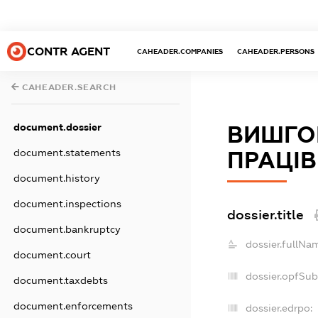
CONTR AGENT
CAHEADER.COMPANIES
CAHEADER.PERSONS
CAHEADER.SEARCH
document.dossier
ВИШГО
document.statements
ПРАЦІВ
document.history
document.inspections
dossier.title
document.bankruptcy
dossier.fullNa
document.court
dossier.opfSub
document.taxdebts
document.enforcements
dossier.edrpo: