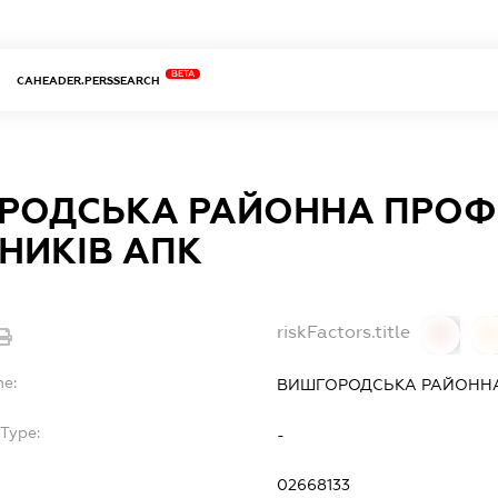
BETA
CAHEADER.PERSSEARCH
РОДСЬКА РАЙОННА ПРОФ
НИКІВ АПК
riskFactors.title
0
0
me:
ВИШГОРОДСЬКА РАЙОННА 
Type:
-
02668133