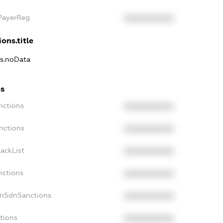
xPayerReg
XXXXXXXXXX
ons.title
ns.noData
ns
nctions
XXXXXXXXXX
nctions
XXXXXXXXXX
ackList
XXXXXXXXXX
nctions
XXXXXXXXXX
onSdnSanctions
XXXXXXXXXX
tions
XXXXXXXXXX