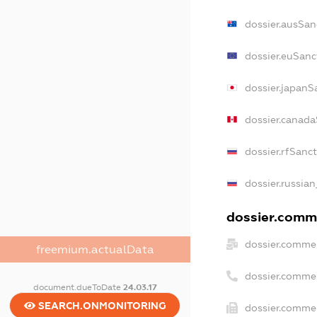
dossier.ausSan
dossier.euSanc
dossier.japanS
dossier.canada
dossier.rfSanc
dossier.russian
dossier.comme
dossier.commer
freemium.actualData
dossier.comme
document.dueToDate
24.03.17
SEARCH.ONMONITORING
dossier.commer