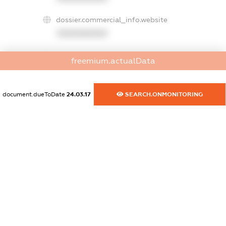
dossier.commercial_info.website
XXXXXXXXXX
dossier.commercial_info.activity
freemium.actualData
XXXXXXXXXX
document.dueToDate
24.03.17
SEARCH.ONMONITORING
freemium.exampleText_1
freemium.exampleText_2
freemium.anonymousPerSearch2
FREEMIUM.DETAILS
FREEMIUM.REGISTER