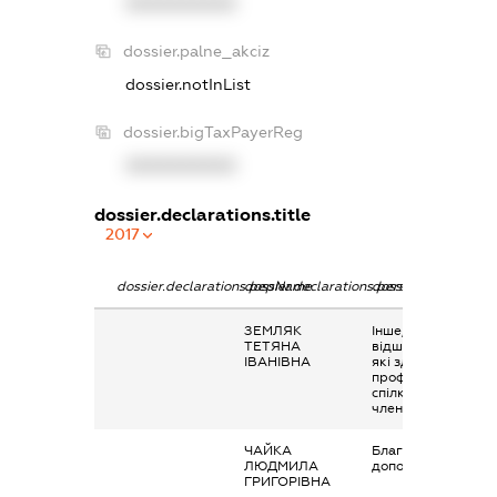
XXXXXXXXXX
dossier.palne_akciz
dossier.notInList
dossier.bigTaxPayerReg
XXXXXXXXXX
dossier.declarations.title
2017
dossier.declarations.pepName
dossier.declarations.personName
dossier.declaration
ЗЕМЛЯК
Інше, виплати чи
ТЕТЯНА
відшкодування,
ІВАНІВНА
які здійснюються
професійними
спілками своїм
членам
ЧАЙКА
Благодійна
ЛЮДМИЛА
допомога
ГРИГОРІВНА