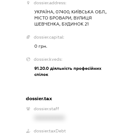
dossier.address:
УКРАЇНА, 07400, КИЇВСЬКА ОБЛ.,
МІСТО БРОВАРИ, ВУЛИЦЯ
ШЕВЧЕНКА, БУДИНОК 21
dossier.capital:
0 грн.
dossier.kveds:
91.20.0
діяльність професійних
спілок
dossier.tax
dossier.staff
XXXXXXXXXX
dossier.taxDebt