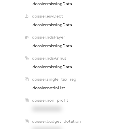
dossier.missingData
dossier.esvDebt
dossier.missingData
dossier.ndsPayer
dossier.missingData
dossier.ndsAnnul
dossier.missingData
dossier.single_tax_reg
dossier.notInList
dossier.non_profit
XXXXXXXXXX
dossier.budget_dotation