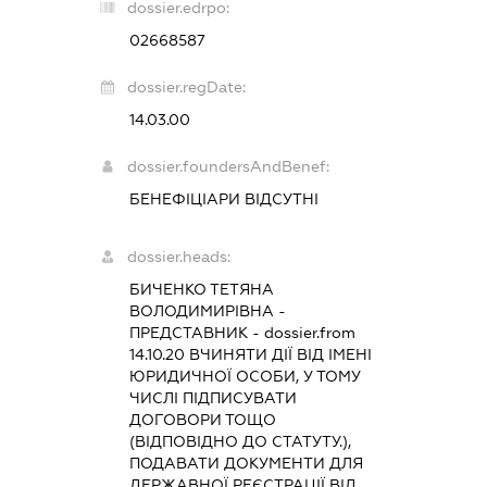
dossier.edrpo:
02668587
dossier.regDate:
14.03.00
dossier.foundersAndBenef:
БЕНЕФІЦІАРИ ВІДСУТНІ
dossier.heads:
БИЧЕНКО ТЕТЯНА
ВОЛОДИМИРІВНА
-
ПРЕДСТАВНИК
- dossier.from
14.10.20
ВЧИНЯТИ ДІЇ ВІД ІМЕНІ
ЮРИДИЧНОЇ ОСОБИ, У ТОМУ
ЧИСЛІ ПІДПИСУВАТИ
ДОГОВОРИ ТОЩО
(ВІДПОВІДНО ДО СТАТУТУ.),
ПОДАВАТИ ДОКУМЕНТИ ДЛЯ
ДЕРЖАВНОЇ РЕЄСТРАЦІЇ ВІД