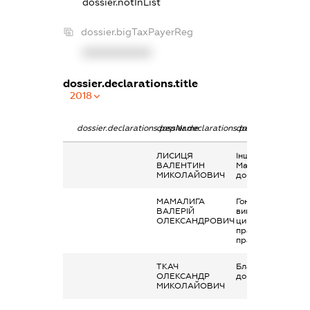
dossier.notInList
dossier.bigTaxPayerReg
XXXXXXXXXX
dossier.declarations.title
2018
dossier.declarations.pepName
dossier.declarations.personName
dossier.declaratio
ЛИСИЦЯ
Інше,
ВАЛЕНТИН
Матеріальна
МИКОЛАЙОВИЧ
допомога
МАМАЛИГА
Гонорари та інші
ВАЛЕРІЙ
виплати згідно з
ОЛЕКСАНДРОВИЧ
цивільно-
правовим
правочинами
ТКАЧ
Благодійна
ОЛЕКСАНДР
допомога
МИКОЛАЙОВИЧ