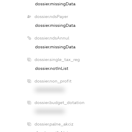
dossier.missingData
dossier.ndsPayer
dossier.missingData
dossier.ndsAnnul
dossier.missingData
dossier.single_tax_reg
dossier.notInList
dossier.non_profit
XXXXXXXXXX
dossier.budget_dotation
XXXXXXXXXX
dossier.palne_akciz