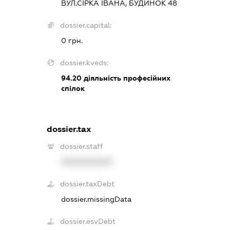
ВУЛ.СІРКА ІВАНА, БУДИНОК 48
dossier.capital:
0 грн.
dossier.kveds:
94.20
діяльність професійних
спілок
dossier.tax
dossier.staff
XXXXXXXXXX
dossier.taxDebt
dossier.missingData
dossier.esvDebt