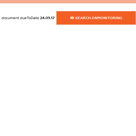
dossier.commercial_info.website
XXXXXXXXXX
document.dueToDate
24.03.17
SEARCH.ONMONITORING
dossier.commercial_info.activity
XXXXXXXXXX
freemium.exampleText_1
freemium.exampleText_2
freemium.anonymousPerSearch2
FREEMIUM.DETAILS
FREEMIUM.REGISTER