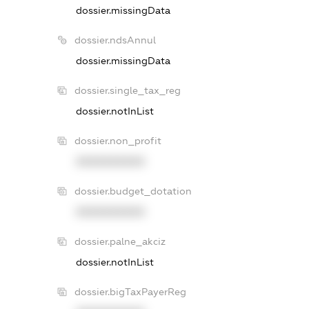
dossier.missingData
dossier.ndsAnnul
dossier.missingData
dossier.single_tax_reg
dossier.notInList
dossier.non_profit
XXXXXXXXXX
dossier.budget_dotation
XXXXXXXXXX
dossier.palne_akciz
dossier.notInList
dossier.bigTaxPayerReg