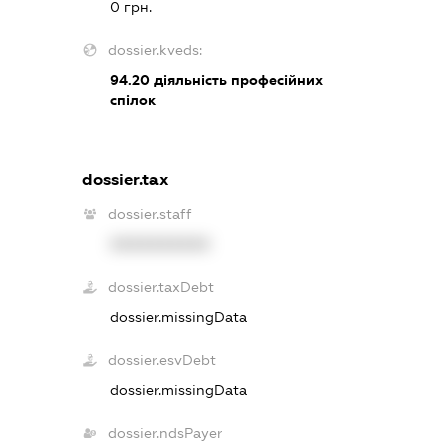
0 грн.
dossier.kveds:
94.20
діяльність професійних
спілок
dossier.tax
dossier.staff
XXXXXXXXXX
dossier.taxDebt
dossier.missingData
dossier.esvDebt
dossier.missingData
dossier.ndsPayer