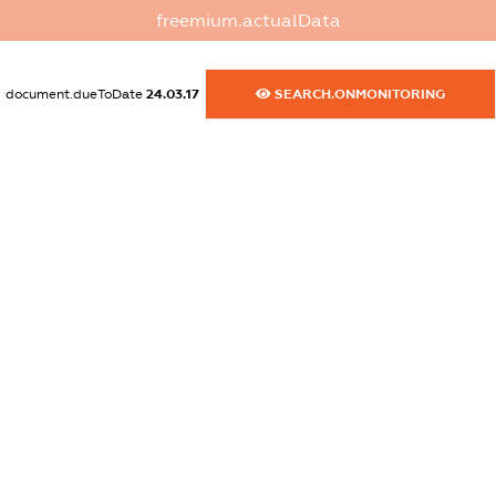
freemium.actualData
dossier.commercial_info.website
XXXXXXXXXX
document.dueToDate
24.03.17
SEARCH.ONMONITORING
dossier.commercial_info.activity
XXXXXXXXXX
freemium.exampleText_1
freemium.exampleText_2
freemium.anonymousPerSearch2
FREEMIUM.DETAILS
FREEMIUM.REGISTER