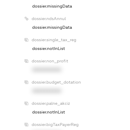
dossier.missingData
dossier.ndsAnnul
dossier.missingData
dossier.single_tax_reg
dossier.notInList
dossier.non_profit
XXXXXXXXXX
dossier.budget_dotation
XXXXXXXXXX
dossier.palne_akciz
dossier.notInList
dossier.bigTaxPayerReg