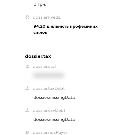
0 грн.
dossier.kveds:
94.20
діяльність професійних
спілок
dossier.tax
dossier.staff
XXXXXXXXXX
dossier.taxDebt
dossier.missingData
dossier.esvDebt
dossier.missingData
dossier.ndsPayer