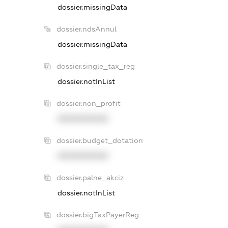
dossier.missingData
dossier.ndsAnnul
dossier.missingData
dossier.single_tax_reg
dossier.notInList
dossier.non_profit
XXXXXXXXXX
dossier.budget_dotation
XXXXXXXXXX
dossier.palne_akciz
dossier.notInList
dossier.bigTaxPayerReg