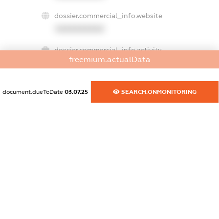
dossier.commercial_info.website
XXXXXXXXXX
dossier.commercial_info.activity
freemium.actualData
XXXXXXXXXX
document.dueToDate
03.07.25
SEARCH.ONMONITORING
freemium.exampleText_1
freemium.exampleText_2
freemium.anonymousPerSearch2
FREEMIUM.DETAILS
FREEMIUM.REGISTER