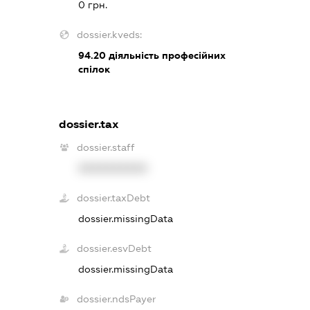
0 грн.
dossier.kveds:
94.20
діяльність професійних
спілок
dossier.tax
dossier.staff
XXXXXXXXXX
dossier.taxDebt
dossier.missingData
dossier.esvDebt
dossier.missingData
dossier.ndsPayer