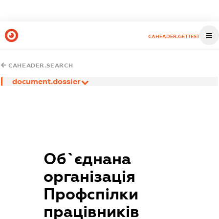
CAHEADER.GETTEST
CAHEADER.SEARCH
document.dossier
Об`єднана
організація
Профспілки
працівників