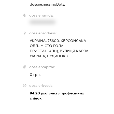
dossier.missingData
dossier.smida:
XXXXXXXXXX
dossier.address:
УКРАЇНА, 75600, ХЕРСОНСЬКА
ОБЛ., МІСТО ГОЛА
ПРИСТАНЬ(ПН), ВУЛИЦЯ КАРЛА
МАРКСА, БУДИНОК 7
dossier.capital:
0 грн.
dossier.kveds:
94.20
діяльність професійних
спілок