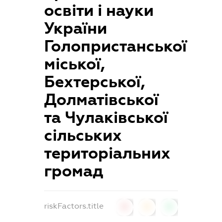
освіти і науки
України
Голопристанської
міської,
Бехтерської,
Долматівської
та Чулаківської
сільських
територіальних
громад
riskFactors.title
0
0
0