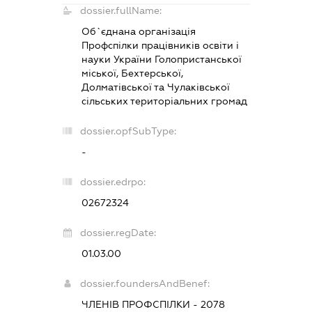
dossier.fullName:
Об`єднана організація
Профспілки працівників освіти і
науки України Голопристанської
міської, Бехтерської,
Долматівської та Чулаківської
сільських територіальних громад
dossier.opfSubType:
-
dossier.edrpo:
02672324
dossier.regDate:
01.03.00
dossier.foundersAndBenef:
ЧЛЕНІВ ПРОФСПІЛКИ - 2078