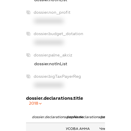
dossier.non_profit
XXXXXXXXXX
dossier.budget_dotation
XXXXXXXXXX
dossier.palne_akciz
dossier.notInList
dossier.bigTaxPayerReg
XXXXXXXXXX
dossier.declarations.title
2018
dossier.declarations.pepName
dossier.declarations.personName
dossier.declaratio
УСОВА АННА
Членство суб’єкта