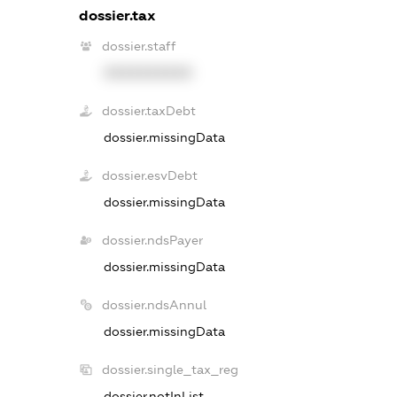
dossier.tax
dossier.staff
XXXXXXXXXX
dossier.taxDebt
dossier.missingData
dossier.esvDebt
dossier.missingData
dossier.ndsPayer
dossier.missingData
dossier.ndsAnnul
dossier.missingData
dossier.single_tax_reg
dossier.notInList