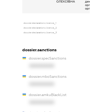
ОЛЕКСІЇВНА
декларування в
організаціях та їх
органах
dossier.declarations.license_1
dossier.declarations.license_2
dossier.declarations.license_3
dossier.sanctions
dossier.specSanctions
XXXXXXXXXX
dossier.rnboSanctions
XXXXXXXXXX
dossier.amkuBlackList
XXXXXXXXXX