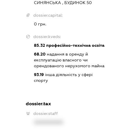
СИНЯНСЬКА , БУДИНОК 50
dossier.capital:
0 грн.
dossier.kveds:
85.32
професійно-технічна освіта
68.20
надання в оренду й
експлуатацію власного чи
орендованого нерухомого майна
93.19
інша діяльність у сфері
спорту
dossier.tax
dossier.staff
XXXXXXXXXX