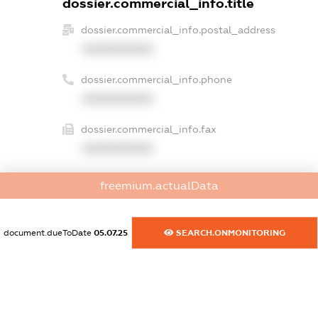
dossier.commercial_info.title
dossier.commercial_info.postal_address
XXXXXXXXXX
dossier.commercial_info.phone
XXXXXXXXXX
dossier.commercial_info.fax
XXXXXXXXXX
dossier.commercial_info.email
freemium.actualData
XXXXXXXXXX
dossier.commercial_info.website
document.dueToDate
05.07.25
SEARCH.ONMONITORING
XXXXXXXXXX
dossier.commercial_info.activity
XXXXXXXXXX