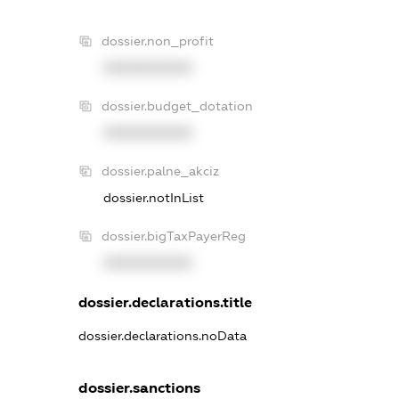
dossier.non_profit
XXXXXXXXXX
dossier.budget_dotation
XXXXXXXXXX
dossier.palne_akciz
dossier.notInList
dossier.bigTaxPayerReg
XXXXXXXXXX
dossier.declarations.title
dossier.declarations.noData
dossier.sanctions