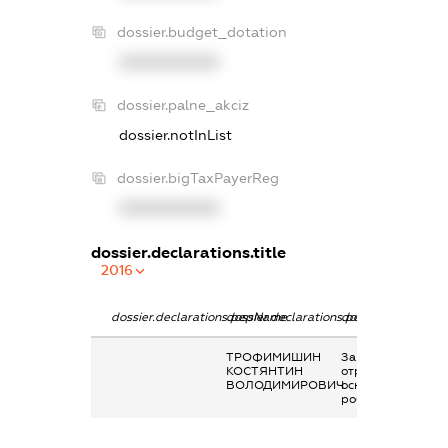
dossier.budget_dotation
XXXXXXXXXX
dossier.palne_akciz
dossier.notInList
dossier.bigTaxPayerReg
XXXXXXXXXX
dossier.declarations.title
2016
dossier.declarations.pepName
dossier.declarations.personName
dossier.declaratio
ТРОФИМИШИН
Заробітна плата
КОСТЯНТИН
отримана за
ВОЛОДИМИРОВИЧ
основним місцем
роботи