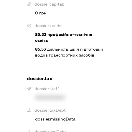
dossier.capital:
0 грн.
dossier.kveds:
85.32
професійно-технічна
освіта
85.53
діяльність шкіл підготовки
водіїв транспортних засобів
dossier.tax
dossier.staff
XXXXXXXXXX
dossier.taxDebt
dossier.missingData
dossier.esvDebt